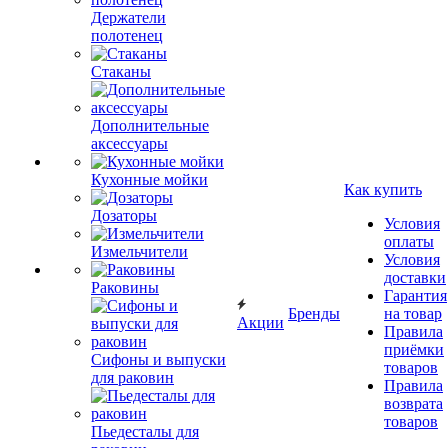
Держатели
полотенец
Стаканы
Дополнительные
аксессуары
Кухонные мойки
Как купить
Дозаторы
Условия
оплаты
Измельчители
Условия
доставки
Раковины
Гарантия
Бренды
на товар
Акции
Правила
приёмки
Сифоны и выпуски
товаров
для раковин
Правила
возврата
товаров
Пьедесталы для