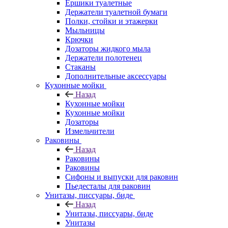
Ершики туалетные
Держатели туалетной бумаги
Полки, стойки и этажерки
Мыльницы
Крючки
Дозаторы жидкого мыла
Держатели полотенец
Стаканы
Дополнительные аксессуары
Кухонные мойки
Назад
Кухонные мойки
Кухонные мойки
Дозаторы
Измельчители
Раковины
Назад
Раковины
Раковины
Сифоны и выпуски для раковин
Пьедесталы для раковин
Унитазы, писсуары, биде
Назад
Унитазы, писсуары, биде
Унитазы