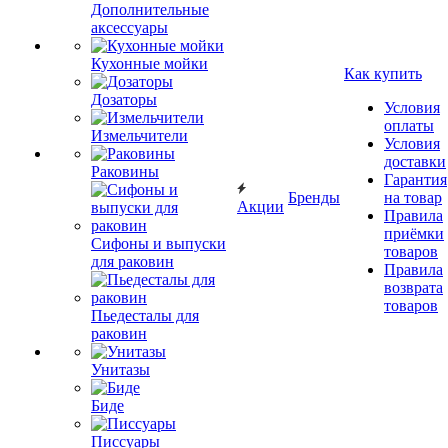
Дополнительные
аксессуары
Кухонные мойки
Как купить
Дозаторы
Условия
оплаты
Измельчители
Условия
доставки
Раковины
Гарантия
Бренды
на товар
Акции
Правила
приёмки
Сифоны и выпуски
товаров
для раковин
Правила
возврата
товаров
Пьедесталы для
раковин
Унитазы
Биде
Писсуары