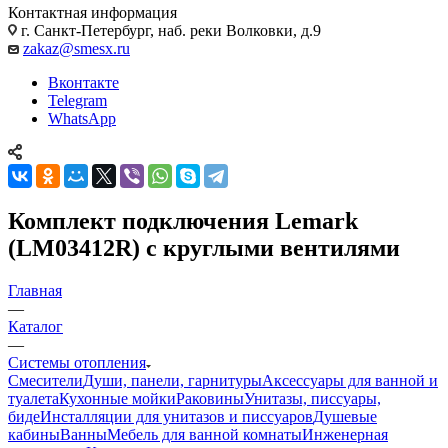
Контактная информация
г. Санкт-Петербург, наб. реки Волковки, д.9
zakaz@smesx.ru
Вконтакте
Telegram
WhatsApp
Комплект подключения Lemark
(LM03412R) с круглыми вентилями
Главная
—
Каталог
—
Системы отопления
Смесители
Души, панели, гарнитуры
Аксессуары для ванной и
туалета
Кухонные мойки
Раковины
Унитазы, писсуары,
биде
Инсталляции для унитазов и писсуаров
Душевые
кабины
Ванны
Мебель для ванной комнаты
Инженерная