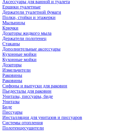
Аксессуары для ванной и туалета
Ершики туалетные
Держатели туалетной бумаги
Полки, стойки и этажерки
Мыльницы
Крючки
Дозаторы жидкого мыла
Держатели полотенец
Стаканы
Дополнительные аксессуары
Кухонные мойки
Кухонные мойки
Дозаторы
Измельчители
Раковины
Раковины
Сифоны и выпуски для раковин
Пьедесталы для раковин
Унитазы, писсуары, биде
Унитазы
Биде
Писсуары
Инсталляции для унитазов и писсуаров
Системы отопления
Полотенцесушители