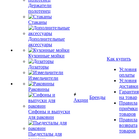
Держатели
полотенец
Стаканы
Дополнительные
аксессуары
Кухонные мойки
Как купить
Дозаторы
Условия
оплаты
Измельчители
Условия
доставки
Раковины
Гарантия
Бренды
на товар
Акции
Правила
приёмки
Сифоны и выпуски
товаров
для раковин
Правила
возврата
товаров
Пьедесталы для