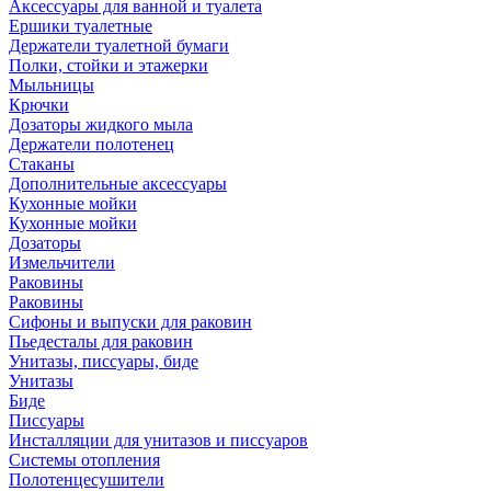
Аксессуары для ванной и туалета
Ершики туалетные
Держатели туалетной бумаги
Полки, стойки и этажерки
Мыльницы
Крючки
Дозаторы жидкого мыла
Держатели полотенец
Стаканы
Дополнительные аксессуары
Кухонные мойки
Кухонные мойки
Дозаторы
Измельчители
Раковины
Раковины
Сифоны и выпуски для раковин
Пьедесталы для раковин
Унитазы, писсуары, биде
Унитазы
Биде
Писсуары
Инсталляции для унитазов и писсуаров
Системы отопления
Полотенцесушители