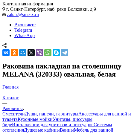
Контактная информация
г. Санкт-Петербург, наб. реки Волковки, д.9
zakaz@smesx.ru
Вконтакте
Telegram
WhatsApp
Раковина накладная на столешницу
MELANA (320333) овальная, белая
Главная
—
Каталог
—
Раковины
Смесители
Души, панели, гарнитуры
Аксессуары для ванной и
туалета
Кухонные мойки
Унитазы, писсуары,
биде
Инсталляции для унитазов и писсуаров
Системы
отопления
Душевые кабины
Ванны
Мебель для ванной