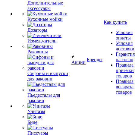
Дополнительные
аксессуары
Кухонные мойки
Как купить
Дозаторы
Условия
оплаты
Измельчители
Условия
доставки
Раковины
Гарантия
Бренды
на товар
Акции
Правила
приёмки
Сифоны и выпуски
товаров
для раковин
Правила
возврата
товаров
Пьедесталы для
раковин
Унитазы
Биде
Писсуары