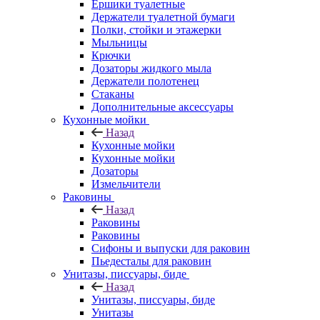
Ершики туалетные
Держатели туалетной бумаги
Полки, стойки и этажерки
Мыльницы
Крючки
Дозаторы жидкого мыла
Держатели полотенец
Стаканы
Дополнительные аксессуары
Кухонные мойки
Назад
Кухонные мойки
Кухонные мойки
Дозаторы
Измельчители
Раковины
Назад
Раковины
Раковины
Сифоны и выпуски для раковин
Пьедесталы для раковин
Унитазы, писсуары, биде
Назад
Унитазы, писсуары, биде
Унитазы