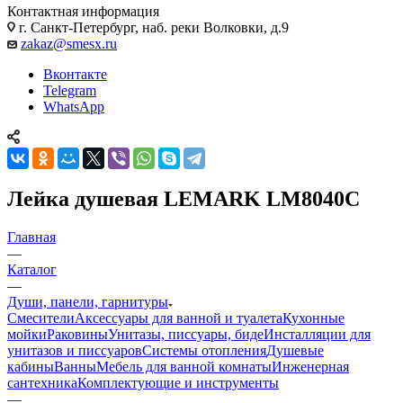
Контактная информация
г. Санкт-Петербург, наб. реки Волковки, д.9
zakaz@smesx.ru
Вконтакте
Telegram
WhatsApp
Лейка душевая LEMARK LM8040C
Главная
—
Каталог
—
Души, панели, гарнитуры
Смесители
Аксессуары для ванной и туалета
Кухонные
мойки
Раковины
Унитазы, писсуары, биде
Инсталляции для
унитазов и писсуаров
Системы отопления
Душевые
кабины
Ванны
Мебель для ванной комнаты
Инженерная
сантехника
Комплектующие и инструменты
—