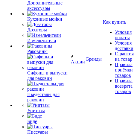
Дополнительные
аксессуары
Кухонные мойки
Как купить
Дозаторы
Условия
оплаты
Измельчители
Условия
доставки
Раковины
Гарантия
Бренды
на товар
Акции
Правила
приёмки
Сифоны и выпуски
товаров
для раковин
Правила
возврата
товаров
Пьедесталы для
раковин
Унитазы
Биде
Писсуары