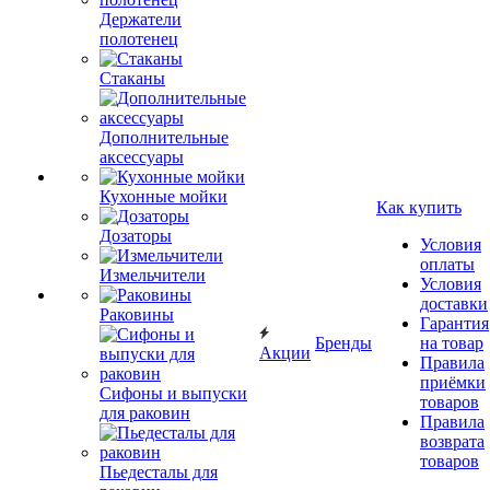
Держатели
полотенец
Стаканы
Дополнительные
аксессуары
Кухонные мойки
Как купить
Дозаторы
Условия
оплаты
Измельчители
Условия
доставки
Раковины
Гарантия
Бренды
на товар
Акции
Правила
приёмки
Сифоны и выпуски
товаров
для раковин
Правила
возврата
товаров
Пьедесталы для