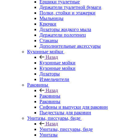
Ершики туалетные
Держатели туалетной бумаги
Полки, стойки и этажерки
Мыльницы
Крючки
Дозаторы жидкого мыла
Держатели полотенец
Стаканы
Дополнительные аксессуары
Кухонные мойки
Назад
Кухонные мойки
Кухонные мойки
Дозаторы
Измельчители
Раковины
Назад
Раковины
Раковины
Сифоны и выпуски для раковин
Пьедесталы для раковин
Унитазы, писсуары, биде
Назад
Унитазы, писсуары, биде
Унитазы