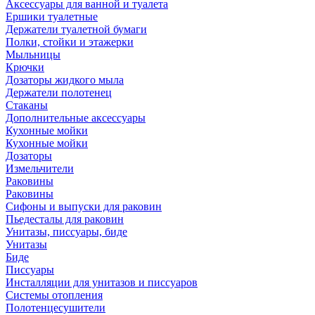
Аксессуары для ванной и туалета
Ершики туалетные
Держатели туалетной бумаги
Полки, стойки и этажерки
Мыльницы
Крючки
Дозаторы жидкого мыла
Держатели полотенец
Стаканы
Дополнительные аксессуары
Кухонные мойки
Кухонные мойки
Дозаторы
Измельчители
Раковины
Раковины
Сифоны и выпуски для раковин
Пьедесталы для раковин
Унитазы, писсуары, биде
Унитазы
Биде
Писсуары
Инсталляции для унитазов и писсуаров
Системы отопления
Полотенцесушители