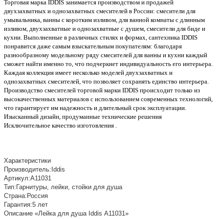
Торговая марка IDDIS занимается производством и продажей
двухзахватных и однозахватных смесителей в России: смесители для
умывальника, ванны с коротким изливом, для ванной комнаты с длинным
изливом, двухзахватные и однозахватные с душем, смесители для биде и
кухни. Выполненные в различных стилях и формах, сантехника IDDIS
понравится даже самым взыскательным покупателям: благодаря
разнообразному модельному ряду смесителей для ванны и кухни каждый
сможет найти именно то, что подчеркнет индивидуальность его интерьера.
Каждая коллекция имеет несколько моделей двухзахватных и
однозахватных смесителей, что позволяет сохранять единство интерьера.
Производство смесителей торговой марки IDDIS происходит только из
высокачественных материалов с использованием современных технологий,
что гарантирует им надежность и длительный срок эксплуатации.
Изысканный дизайн, продуманные технические решения
Исключительное качество изготовления .
Характеристики
Производитель:
Iddis
Артикул:
А11031
Тип:
Гарнитуры, лейки, стойки для душа
Страна:
Россия
Гарантия:
5 лет
Описание «Лейка для душа Iddis А11031»