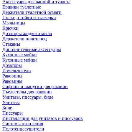
Аксессуары для ванной и туалета
Ершики туалетные
Держатели туалетной бумаги
Полки, стойки и этажерки
Мыльницы
Крючки
Дозаторы жидкого мыла
Держатели полотенец
Стаканы
Дополнительные аксессуары
Кухонные мойки
Кухонные мойки
Дозаторы
Измельчители
Раковины
Раковины
Сифоны и выпуски для раковин
Пьедесталы для раковин
Унитазы, писсуары, биде
Унитазы
Биде
Писсуары
Инсталляции для унитазов и писсуаров
Системы отопления
Полотенцесушители