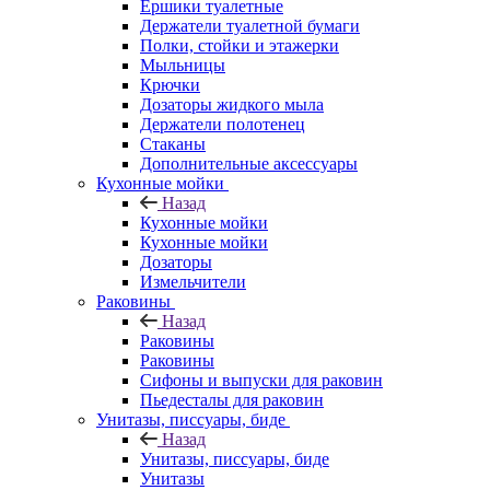
Ершики туалетные
Держатели туалетной бумаги
Полки, стойки и этажерки
Мыльницы
Крючки
Дозаторы жидкого мыла
Держатели полотенец
Стаканы
Дополнительные аксессуары
Кухонные мойки
Назад
Кухонные мойки
Кухонные мойки
Дозаторы
Измельчители
Раковины
Назад
Раковины
Раковины
Сифоны и выпуски для раковин
Пьедесталы для раковин
Унитазы, писсуары, биде
Назад
Унитазы, писсуары, биде
Унитазы