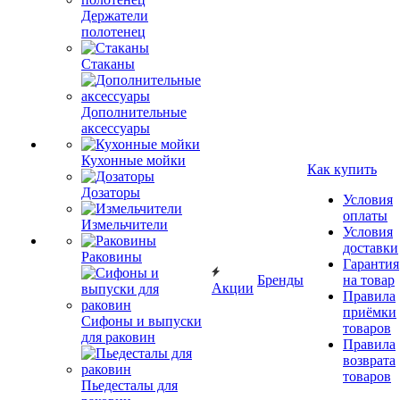
Держатели
полотенец
Стаканы
Дополнительные
аксессуары
Кухонные мойки
Как купить
Дозаторы
Условия
оплаты
Измельчители
Условия
доставки
Раковины
Гарантия
Бренды
на товар
Акции
Правила
приёмки
Сифоны и выпуски
товаров
для раковин
Правила
возврата
товаров
Пьедесталы для