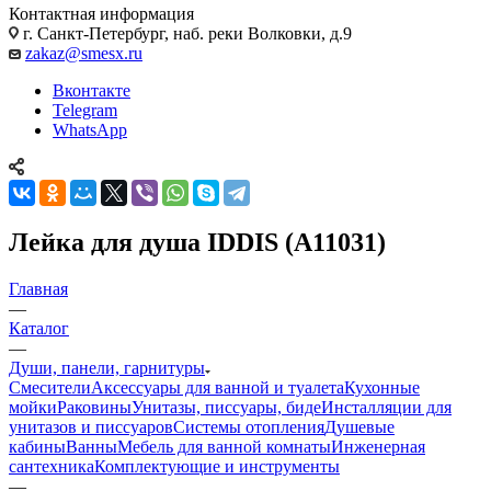
Контактная информация
г. Санкт-Петербург, наб. реки Волковки, д.9
zakaz@smesx.ru
Вконтакте
Telegram
WhatsApp
Лейка для душа IDDIS (А11031)
Главная
—
Каталог
—
Души, панели, гарнитуры
Смесители
Аксессуары для ванной и туалета
Кухонные
мойки
Раковины
Унитазы, писсуары, биде
Инсталляции для
унитазов и писсуаров
Системы отопления
Душевые
кабины
Ванны
Мебель для ванной комнаты
Инженерная
сантехника
Комплектующие и инструменты
—