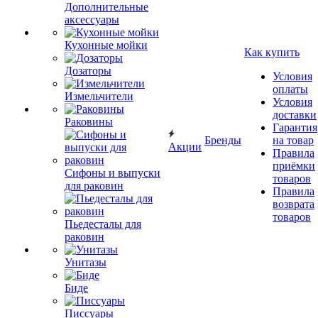
Дополнительные
аксессуары
Кухонные мойки
Как купить
Дозаторы
Условия
оплаты
Измельчители
Условия
доставки
Раковины
Гарантия
Бренды
на товар
Акции
Правила
приёмки
Сифоны и выпуски
товаров
для раковин
Правила
возврата
товаров
Пьедесталы для
раковин
Унитазы
Биде
Писсуары