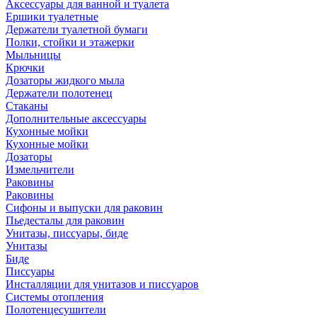
Аксессуары для ванной и туалета
Ершики туалетные
Держатели туалетной бумаги
Полки, стойки и этажерки
Мыльницы
Крючки
Дозаторы жидкого мыла
Держатели полотенец
Стаканы
Дополнительные аксессуары
Кухонные мойки
Кухонные мойки
Дозаторы
Измельчители
Раковины
Раковины
Сифоны и выпуски для раковин
Пьедесталы для раковин
Унитазы, писсуары, биде
Унитазы
Биде
Писсуары
Инсталляции для унитазов и писсуаров
Системы отопления
Полотенцесушители