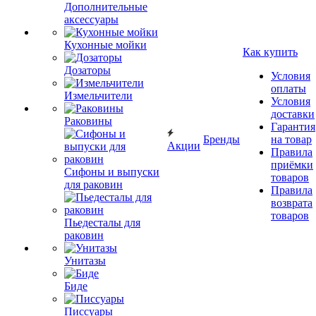
Дополнительные
аксессуары
Кухонные мойки
Как купить
Дозаторы
Условия
оплаты
Измельчители
Условия
доставки
Раковины
Гарантия
Бренды
на товар
Акции
Правила
приёмки
Сифоны и выпуски
товаров
для раковин
Правила
возврата
товаров
Пьедесталы для
раковин
Унитазы
Биде
Писсуары