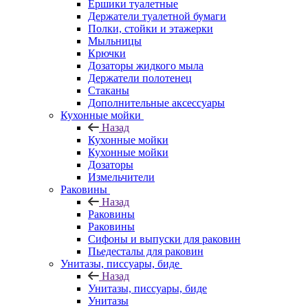
Ершики туалетные
Держатели туалетной бумаги
Полки, стойки и этажерки
Мыльницы
Крючки
Дозаторы жидкого мыла
Держатели полотенец
Стаканы
Дополнительные аксессуары
Кухонные мойки
Назад
Кухонные мойки
Кухонные мойки
Дозаторы
Измельчители
Раковины
Назад
Раковины
Раковины
Сифоны и выпуски для раковин
Пьедесталы для раковин
Унитазы, писсуары, биде
Назад
Унитазы, писсуары, биде
Унитазы