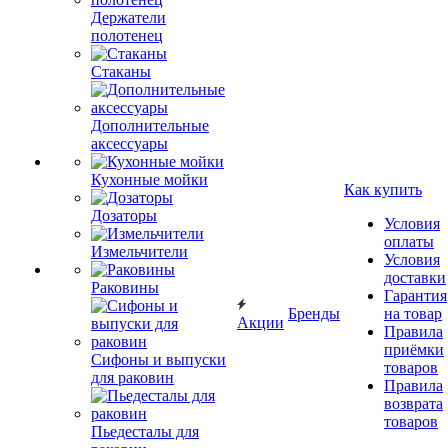
Держатели
полотенец
Стаканы
Дополнительные
аксессуары
Кухонные мойки
Как купить
Дозаторы
Условия
оплаты
Измельчители
Условия
доставки
Раковины
Гарантия
Бренды
на товар
Акции
Правила
приёмки
Сифоны и выпуски
товаров
для раковин
Правила
возврата
товаров
Пьедесталы для