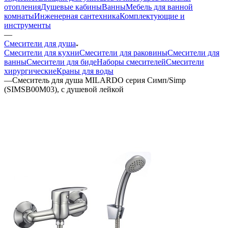
отопления
Душевые кабины
Ванны
Мебель для ванной
комнаты
Инженерная сантехника
Комплектующие и
инструменты
—
Смесители для душа
Смесители для кухни
Смесители для раковины
Смесители для
ванны
Смесители для биде
Наборы смесителей
Смесители
хирургические
Краны для воды
—
Смеситель для душа MILARDO серия Симп/Simp
(SIMSB00M03), с душевой лейкой