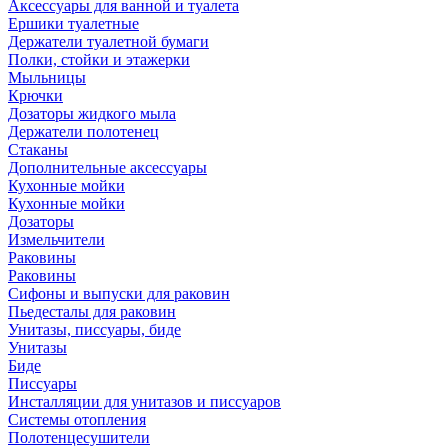
Аксессуары для ванной и туалета
Ершики туалетные
Держатели туалетной бумаги
Полки, стойки и этажерки
Мыльницы
Крючки
Дозаторы жидкого мыла
Держатели полотенец
Стаканы
Дополнительные аксессуары
Кухонные мойки
Кухонные мойки
Дозаторы
Измельчители
Раковины
Раковины
Сифоны и выпуски для раковин
Пьедесталы для раковин
Унитазы, писсуары, биде
Унитазы
Биде
Писсуары
Инсталляции для унитазов и писсуаров
Системы отопления
Полотенцесушители