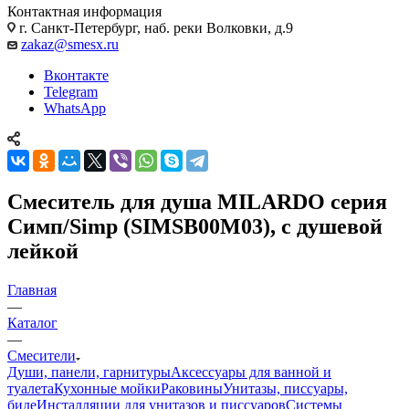
Контактная информация
г. Санкт-Петербург, наб. реки Волковки, д.9
zakaz@smesx.ru
Вконтакте
Telegram
WhatsApp
Смеситель для душа MILARDO серия
Симп/Simp (SIMSB00M03), с душевой
лейкой
Главная
—
Каталог
—
Смесители
Души, панели, гарнитуры
Аксессуары для ванной и
туалета
Кухонные мойки
Раковины
Унитазы, писсуары,
биде
Инсталляции для унитазов и писсуаров
Системы