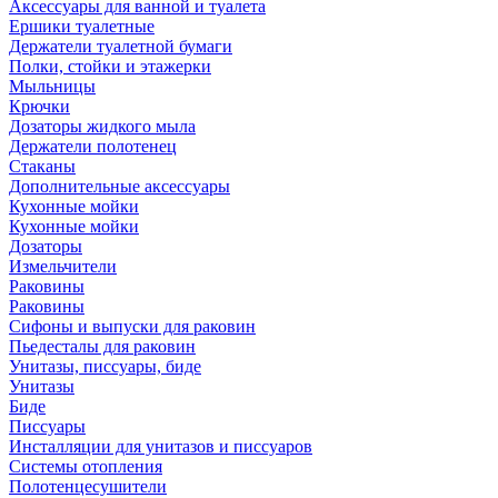
Аксессуары для ванной и туалета
Ершики туалетные
Держатели туалетной бумаги
Полки, стойки и этажерки
Мыльницы
Крючки
Дозаторы жидкого мыла
Держатели полотенец
Стаканы
Дополнительные аксессуары
Кухонные мойки
Кухонные мойки
Дозаторы
Измельчители
Раковины
Раковины
Сифоны и выпуски для раковин
Пьедесталы для раковин
Унитазы, писсуары, биде
Унитазы
Биде
Писсуары
Инсталляции для унитазов и писсуаров
Системы отопления
Полотенцесушители