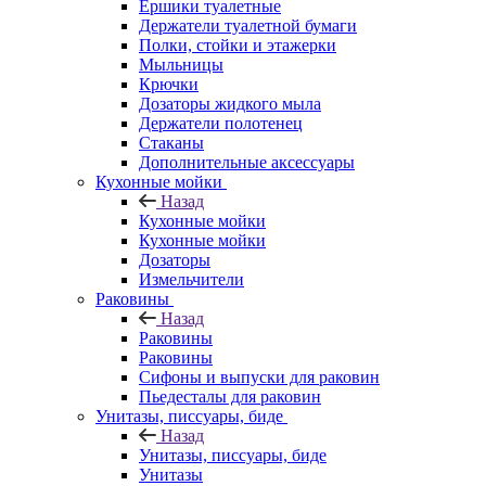
Ершики туалетные
Держатели туалетной бумаги
Полки, стойки и этажерки
Мыльницы
Крючки
Дозаторы жидкого мыла
Держатели полотенец
Стаканы
Дополнительные аксессуары
Кухонные мойки
Назад
Кухонные мойки
Кухонные мойки
Дозаторы
Измельчители
Раковины
Назад
Раковины
Раковины
Сифоны и выпуски для раковин
Пьедесталы для раковин
Унитазы, писсуары, биде
Назад
Унитазы, писсуары, биде
Унитазы