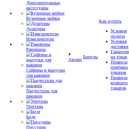
Дополнительные
аксессуары
Кухонные мойки
Как купить
Дозаторы
Условия
оплаты
Измельчители
Условия
доставки
Раковины
Гарантия
Бренды
на товар
Акции
Правила
приёмки
Сифоны и выпуски
товаров
для раковин
Правила
возврата
товаров
Пьедесталы для
раковин
Унитазы
Биде
Писсуары