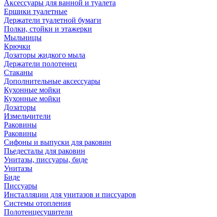
Аксессуары для ванной и туалета
Ершики туалетные
Держатели туалетной бумаги
Полки, стойки и этажерки
Мыльницы
Крючки
Дозаторы жидкого мыла
Держатели полотенец
Стаканы
Дополнительные аксессуары
Кухонные мойки
Кухонные мойки
Дозаторы
Измельчители
Раковины
Раковины
Сифоны и выпуски для раковин
Пьедесталы для раковин
Унитазы, писсуары, биде
Унитазы
Биде
Писсуары
Инсталляции для унитазов и писсуаров
Системы отопления
Полотенцесушители