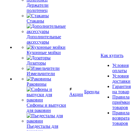
Держатели
полотенец
Стаканы
Дополнительные
аксессуары
Кухонные мойки
Как купить
Дозаторы
Условия
оплаты
Измельчители
Условия
доставки
Раковины
Гарантия
Бренды
на товар
Акции
Правила
приёмки
Сифоны и выпуски
товаров
для раковин
Правила
возврата
товаров
Пьедесталы для