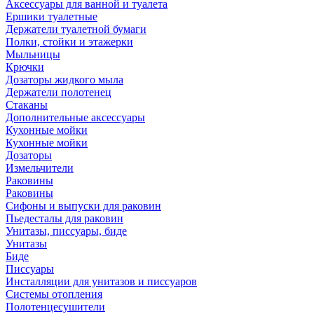
Аксессуары для ванной и туалета
Ершики туалетные
Держатели туалетной бумаги
Полки, стойки и этажерки
Мыльницы
Крючки
Дозаторы жидкого мыла
Держатели полотенец
Стаканы
Дополнительные аксессуары
Кухонные мойки
Кухонные мойки
Дозаторы
Измельчители
Раковины
Раковины
Сифоны и выпуски для раковин
Пьедесталы для раковин
Унитазы, писсуары, биде
Унитазы
Биде
Писсуары
Инсталляции для унитазов и писсуаров
Системы отопления
Полотенцесушители