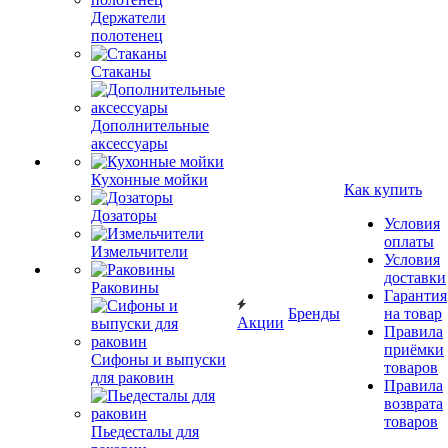
Держатели
полотенец
Стаканы
Дополнительные
аксессуары
Кухонные мойки
Как купить
Дозаторы
Условия
оплаты
Измельчители
Условия
доставки
Раковины
Гарантия
Бренды
на товар
Акции
Правила
приёмки
Сифоны и выпуски
товаров
для раковин
Правила
возврата
товаров
Пьедесталы для