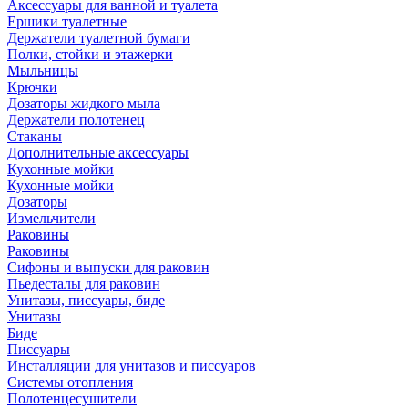
Аксессуары для ванной и туалета
Ершики туалетные
Держатели туалетной бумаги
Полки, стойки и этажерки
Мыльницы
Крючки
Дозаторы жидкого мыла
Держатели полотенец
Стаканы
Дополнительные аксессуары
Кухонные мойки
Кухонные мойки
Дозаторы
Измельчители
Раковины
Раковины
Сифоны и выпуски для раковин
Пьедесталы для раковин
Унитазы, писсуары, биде
Унитазы
Биде
Писсуары
Инсталляции для унитазов и писсуаров
Системы отопления
Полотенцесушители