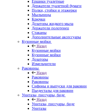
Ершики туалетные
Держатели туалетной бумаги
Полки, стойки и этажерки
Мыльницы
Крючки
Дозаторы жидкого мыла
Держатели полотенец
Стаканы
Дополнительные аксессуары
Кухонные мойки
Назад
Кухонные мойки
Кухонные мойки
Дозаторы
Измельчители
Раковины
Назад
Раковины
Раковины
Сифоны и выпуски для раковин
Пьедесталы для раковин
Унитазы, писсуары, биде
Назад
Унитазы, писсуары, биде
Унитазы