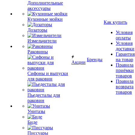
Дополнительные
аксессуары
Кухонные мойки
Как купить
Дозаторы
Условия
оплаты
Измельчители
Условия
доставки
Раковины
Гарантия
Бренды
на товар
Акции
Правила
приёмки
Сифоны и выпуски
товаров
для раковин
Правила
возврата
товаров
Пьедесталы для
раковин
Унитазы
Биде
Писсуары