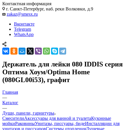
Контактная информация
г. Санкт-Петербург, наб. реки Волковки, д.9
zakaz@smesx.ru
Вконтакте
Telegram
WhatsApp
Держатель для лейки 080 IDDIS серия
Оптима Хоум/Optima Home
(080GL00i53), графит
Главная
—
Каталог
—
Души, панели, гарнитуры
Смесители
Аксессуары для ванной и туалета
Кухонные
мойки
Раковины
Унитазы, писсуары, биде
Инсталляции для
унитазов и писсуаров
Системы отопления
Душевые