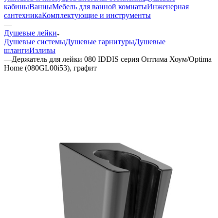
кабины
Ванны
Мебель для ванной комнаты
Инженерная
сантехника
Комплектующие и инструменты
—
Душевые лейки
Душевые системы
Душевые гарнитуры
Душевые
шланги
Изливы
—
Держатель для лейки 080 IDDIS серия Оптима Хоум/Optima
Home (080GL00i53), графит