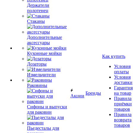
Держатели
полотенец
Стаканы
Дополнительные
аксессуары
Кухонные мойки
Как купить
Дозаторы
Условия
оплаты
Измельчители
Условия
доставки
Раковины
Гарантия
Бренды
на товар
Акции
Правила
приёмки
Сифоны и выпуски
товаров
для раковин
Правила
возврата
товаров
Пьедесталы для