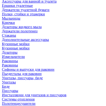
Аксессуары для ванной и туалета
Ершики туалетные
Держатели туалетной бумаги
Полки, стойки и этажерки
Мыльницы
Крючки
Дозаторы жидкого мыла
Держатели полотенец
Стаканы
Дополнительные аксессуары
Кухонные мойки
Кухонные мойки
Дозаторы
Измельчители
Раковины
Раковины
Сифоны и выпуски для раковин
Пьедесталы для раковин
Унитазы, писсуары, биде
Унитазы
Биде
Писсуары
Инсталляции для унитазов и писсуаров
Системы отопления
Полотенцесушители