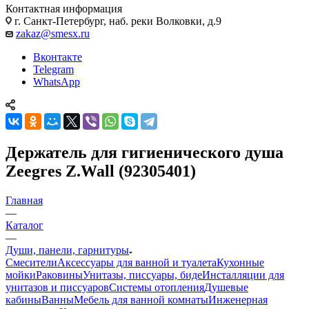
Контактная информация
г. Санкт-Петербург, наб. реки Волковки, д.9
zakaz@smesx.ru
Вконтакте
Telegram
WhatsApp
Держатель для гигиенического душа
Zeegres Z.Wall (92305401)
Главная
—
Каталог
—
Души, панели, гарнитуры
Смесители
Аксессуары для ванной и туалета
Кухонные
мойки
Раковины
Унитазы, писсуары, биде
Инсталляции для
унитазов и писсуаров
Системы отопления
Душевые
кабины
Ванны
Мебель для ванной комнаты
Инженерная