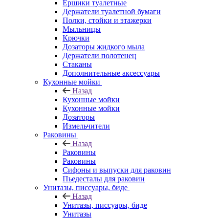
Ершики туалетные
Держатели туалетной бумаги
Полки, стойки и этажерки
Мыльницы
Крючки
Дозаторы жидкого мыла
Держатели полотенец
Стаканы
Дополнительные аксессуары
Кухонные мойки
Назад
Кухонные мойки
Кухонные мойки
Дозаторы
Измельчители
Раковины
Назад
Раковины
Раковины
Сифоны и выпуски для раковин
Пьедесталы для раковин
Унитазы, писсуары, биде
Назад
Унитазы, писсуары, биде
Унитазы