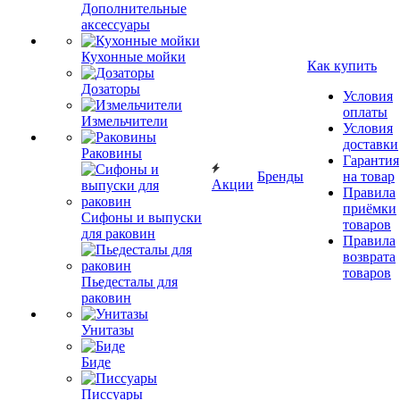
Дополнительные
аксессуары
Кухонные мойки
Как купить
Дозаторы
Условия
оплаты
Измельчители
Условия
доставки
Раковины
Гарантия
Бренды
на товар
Акции
Правила
приёмки
Сифоны и выпуски
товаров
для раковин
Правила
возврата
товаров
Пьедесталы для
раковин
Унитазы
Биде
Писсуары