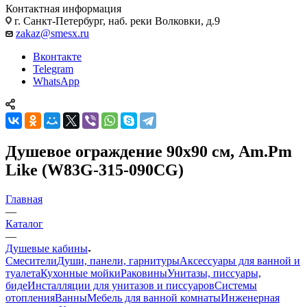
Контактная информация
г. Санкт-Петербург, наб. реки Волковки, д.9
zakaz@smesx.ru
Вконтакте
Telegram
WhatsApp
Душевое ограждение 90x90 см, Am.Pm
Like (W83G-315-090CG)
Главная
—
Каталог
—
Душевые кабины
Смесители
Души, панели, гарнитуры
Аксессуары для ванной и
туалета
Кухонные мойки
Раковины
Унитазы, писсуары,
биде
Инсталляции для унитазов и писсуаров
Системы
отопления
Ванны
Мебель для ванной комнаты
Инженерная