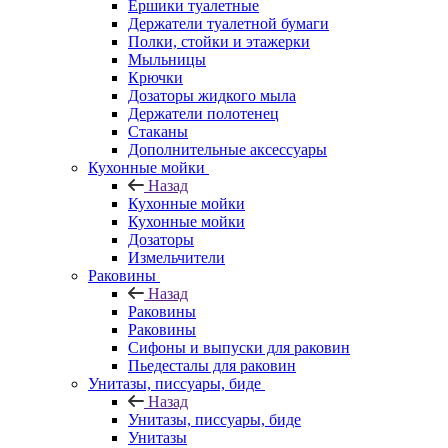
Ершики туалетные
Держатели туалетной бумаги
Полки, стойки и этажерки
Мыльницы
Крючки
Дозаторы жидкого мыла
Держатели полотенец
Стаканы
Дополнительные аксессуары
Кухонные мойки
Назад
Кухонные мойки
Кухонные мойки
Дозаторы
Измельчители
Раковины
Назад
Раковины
Раковины
Сифоны и выпуски для раковин
Пьедесталы для раковин
Унитазы, писсуары, биде
Назад
Унитазы, писсуары, биде
Унитазы