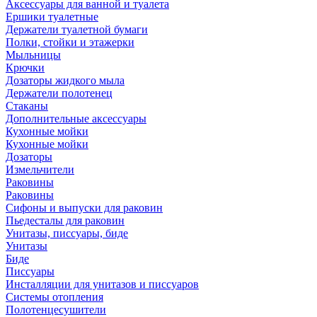
Аксессуары для ванной и туалета
Ершики туалетные
Держатели туалетной бумаги
Полки, стойки и этажерки
Мыльницы
Крючки
Дозаторы жидкого мыла
Держатели полотенец
Стаканы
Дополнительные аксессуары
Кухонные мойки
Кухонные мойки
Дозаторы
Измельчители
Раковины
Раковины
Сифоны и выпуски для раковин
Пьедесталы для раковин
Унитазы, писсуары, биде
Унитазы
Биде
Писсуары
Инсталляции для унитазов и писсуаров
Системы отопления
Полотенцесушители