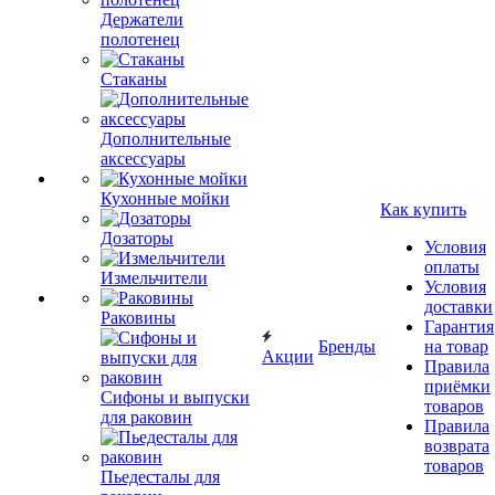
Держатели
полотенец
Стаканы
Дополнительные
аксессуары
Кухонные мойки
Как купить
Дозаторы
Условия
оплаты
Измельчители
Условия
доставки
Раковины
Гарантия
Бренды
на товар
Акции
Правила
приёмки
Сифоны и выпуски
товаров
для раковин
Правила
возврата
товаров
Пьедесталы для