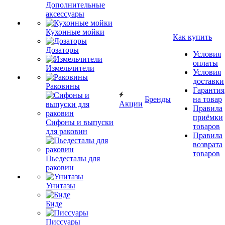
Дополнительные
аксессуары
Кухонные мойки
Как купить
Дозаторы
Условия
оплаты
Измельчители
Условия
доставки
Раковины
Гарантия
Бренды
на товар
Акции
Правила
приёмки
Сифоны и выпуски
товаров
для раковин
Правила
возврата
товаров
Пьедесталы для
раковин
Унитазы
Биде
Писсуары