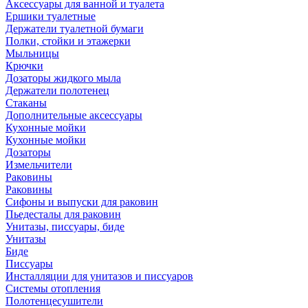
Аксессуары для ванной и туалета
Ершики туалетные
Держатели туалетной бумаги
Полки, стойки и этажерки
Мыльницы
Крючки
Дозаторы жидкого мыла
Держатели полотенец
Стаканы
Дополнительные аксессуары
Кухонные мойки
Кухонные мойки
Дозаторы
Измельчители
Раковины
Раковины
Сифоны и выпуски для раковин
Пьедесталы для раковин
Унитазы, писсуары, биде
Унитазы
Биде
Писсуары
Инсталляции для унитазов и писсуаров
Системы отопления
Полотенцесушители