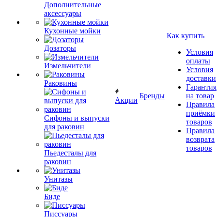
Дополнительные
аксессуары
Кухонные мойки
Как купить
Дозаторы
Условия
оплаты
Измельчители
Условия
доставки
Раковины
Гарантия
Бренды
на товар
Акции
Правила
приёмки
Сифоны и выпуски
товаров
для раковин
Правила
возврата
товаров
Пьедесталы для
раковин
Унитазы
Биде
Писсуары