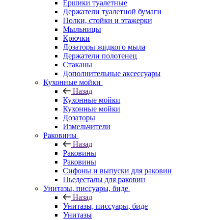
Ершики туалетные
Держатели туалетной бумаги
Полки, стойки и этажерки
Мыльницы
Крючки
Дозаторы жидкого мыла
Держатели полотенец
Стаканы
Дополнительные аксессуары
Кухонные мойки
Назад
Кухонные мойки
Кухонные мойки
Дозаторы
Измельчители
Раковины
Назад
Раковины
Раковины
Сифоны и выпуски для раковин
Пьедесталы для раковин
Унитазы, писсуары, биде
Назад
Унитазы, писсуары, биде
Унитазы