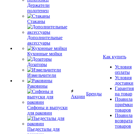
Держатели
полотенец
Стаканы
Дополнительные
аксессуары
Кухонные мойки
Как купить
Дозаторы
Условия
оплаты
Измельчители
Условия
доставки
Раковины
Гарантия
Бренды
на товар
Акции
Правила
приёмки
Сифоны и выпуски
товаров
для раковин
Правила
возврата
товаров
Пьедесталы для