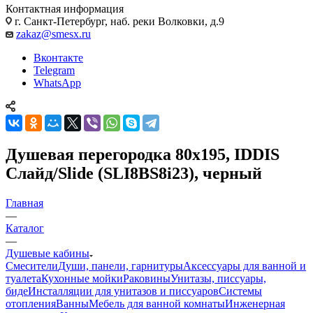
Контактная информация
г. Санкт-Петербург, наб. реки Волковки, д.9
zakaz@smesx.ru
Вконтакте
Telegram
WhatsApp
Душевая перегородка 80x195, IDDIS
Слайд/Slide (SLI8BS8i23), черный
Главная
—
Каталог
—
Душевые кабины
Смесители
Души, панели, гарнитуры
Аксессуары для ванной и
туалета
Кухонные мойки
Раковины
Унитазы, писсуары,
биде
Инсталляции для унитазов и писсуаров
Системы
отопления
Ванны
Мебель для ванной комнаты
Инженерная