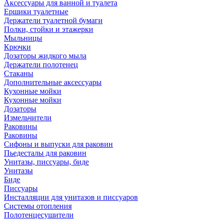
Аксессуары для ванной и туалета
Ершики туалетные
Держатели туалетной бумаги
Полки, стойки и этажерки
Мыльницы
Крючки
Дозаторы жидкого мыла
Держатели полотенец
Стаканы
Дополнительные аксессуары
Кухонные мойки
Кухонные мойки
Дозаторы
Измельчители
Раковины
Раковины
Сифоны и выпуски для раковин
Пьедесталы для раковин
Унитазы, писсуары, биде
Унитазы
Биде
Писсуары
Инсталляции для унитазов и писсуаров
Системы отопления
Полотенцесушители