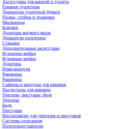
Аксессуары для ванной и туалета
Ершики туалетные
Держатели туалетной бумаги
Полки, стойки и этажерки
Мыльницы
Крючки
Дозаторы жидкого мыла
Держатели полотенец
Стаканы
Дополнительные аксессуары
Кухонные мойки
Кухонные мойки
Дозаторы
Измельчители
Раковины
Раковины
Сифоны и выпуски для раковин
Пьедесталы для раковин
Унитазы, писсуары, биде
Унитазы
Биде
Писсуары
Инсталляции для унитазов и писсуаров
Системы отопления
Полотенцесушители