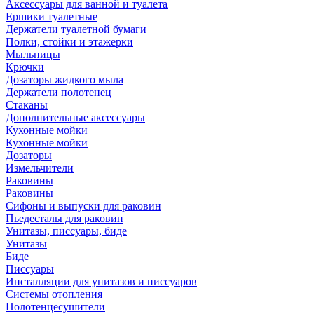
Аксессуары для ванной и туалета
Ершики туалетные
Держатели туалетной бумаги
Полки, стойки и этажерки
Мыльницы
Крючки
Дозаторы жидкого мыла
Держатели полотенец
Стаканы
Дополнительные аксессуары
Кухонные мойки
Кухонные мойки
Дозаторы
Измельчители
Раковины
Раковины
Сифоны и выпуски для раковин
Пьедесталы для раковин
Унитазы, писсуары, биде
Унитазы
Биде
Писсуары
Инсталляции для унитазов и писсуаров
Системы отопления
Полотенцесушители