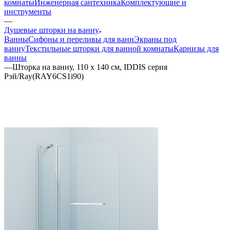
комнаты
Инженерная сантехника
Комплектующие и
инструменты
—
Душевые шторки на ванну
Ванны
Сифоны и переливы для ванн
Экраны под
ванну
Текстильные шторки для ванной комнаты
Карнизы для
ванны
—
Шторка на ванну, 110 x 140 см, IDDIS серия
Рэй/Ray(RAY6CS1i90)