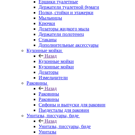
Ершики туалетные
Держатели туалетной бумаги
Полки, стойки и этажерки
Мыльницы
Крючки
Дозаторы жидкого мыла
Держатели полотенец
Стаканы
Дополнительные аксессуары
Кухонные мойки
Назад
Кухонные мойки
Кухонные мойки
Дозаторы
Измельчители
Раковины
Назад
Раковины
Раковины
Сифоны и выпуски для раковин
Пьедесталы для раковин
Унитазы, писсуары, биде
Назад
Унитазы, писсуары, биде
Унитазы