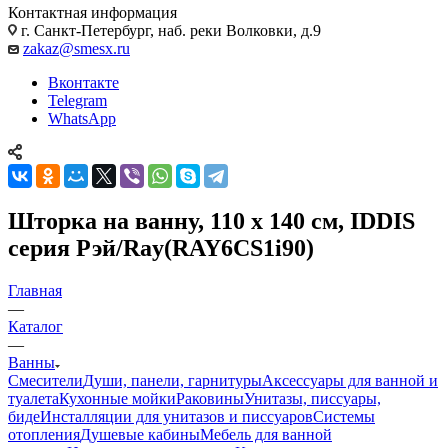
Контактная информация
г. Санкт-Петербург, наб. реки Волковки, д.9
zakaz@smesx.ru
Вконтакте
Telegram
WhatsApp
Шторка на ванну, 110 x 140 см, IDDIS
серия Рэй/Ray(RAY6CS1i90)
Главная
—
Каталог
—
Ванны
Смесители
Души, панели, гарнитуры
Аксессуары для ванной и
туалета
Кухонные мойки
Раковины
Унитазы, писсуары,
биде
Инсталляции для унитазов и писсуаров
Системы
отопления
Душевые кабины
Мебель для ванной