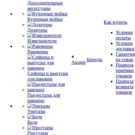
Дополнительные
аксессуары
Кухонные мойки
Как купить
Дозаторы
Условия
оплаты
Измельчители
Условия
доставки
Раковины
Гарантия
Бренды
на товар
Акции
Правила
приёмки
Сифоны и выпуски
товаров
для раковин
Правила
возврата
товаров
Пьедесталы для
раковин
Унитазы
Биде
Писсуары