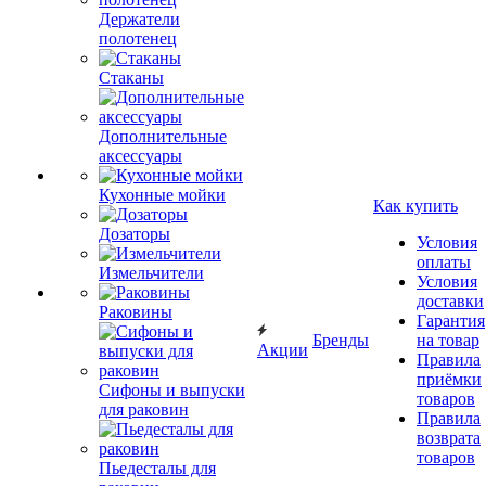
Держатели
полотенец
Стаканы
Дополнительные
аксессуары
Кухонные мойки
Как купить
Дозаторы
Условия
оплаты
Измельчители
Условия
доставки
Раковины
Гарантия
Бренды
на товар
Акции
Правила
приёмки
Сифоны и выпуски
товаров
для раковин
Правила
возврата
товаров
Пьедесталы для