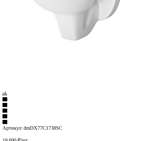
Артикул:
dmDX77C1738SC
19 690
₽
/шт