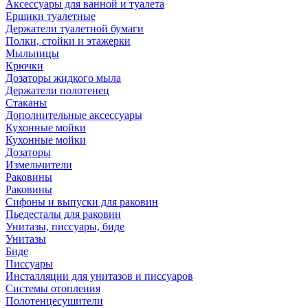
Аксессуары для ванной и туалета
Ершики туалетные
Держатели туалетной бумаги
Полки, стойки и этажерки
Мыльницы
Крючки
Дозаторы жидкого мыла
Держатели полотенец
Стаканы
Дополнительные аксессуары
Кухонные мойки
Кухонные мойки
Дозаторы
Измельчители
Раковины
Раковины
Сифоны и выпуски для раковин
Пьедесталы для раковин
Унитазы, писсуары, биде
Унитазы
Биде
Писсуары
Инсталляции для унитазов и писсуаров
Системы отопления
Полотенцесушители