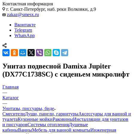
Контактная информация
г. Санкт-Петербург, наб. реки Волковки, д.9
zakaz@smesx.ru
Вконтакте
Telegram
WhatsApp
Унитаз подвесной Damixa Jupiter
(DX77C1738SC) с сиденьем микролифт
Главная
—
Каталог
—
Унитазы, писсуары, биде
Смесители
Души, панели, гарнитуры
Аксессуары для ванной и
туалета
Кухонные мойки
Раковины
Инсталляции для унитазов
и писсуаров
Системы отопления
Душевые
кабины
Ванны
Мебель для ванной комнаты
Инженерная