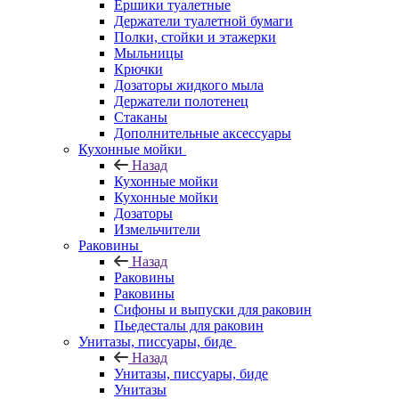
Ершики туалетные
Держатели туалетной бумаги
Полки, стойки и этажерки
Мыльницы
Крючки
Дозаторы жидкого мыла
Держатели полотенец
Стаканы
Дополнительные аксессуары
Кухонные мойки
Назад
Кухонные мойки
Кухонные мойки
Дозаторы
Измельчители
Раковины
Назад
Раковины
Раковины
Сифоны и выпуски для раковин
Пьедесталы для раковин
Унитазы, писсуары, биде
Назад
Унитазы, писсуары, биде
Унитазы