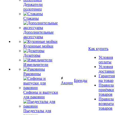
Держатели
полотенец
Стаканы
Дополнительные
аксессуары
Кухонные мойки
Как купить
Дозаторы
Условия
оплаты
Измельчители
Условия
доставки
Раковины
Гарантия
Бренды
на товар
Акции
Правила
приёмки
Сифоны и выпуски
товаров
для раковин
Правила
возврата
товаров
Пьедесталы для