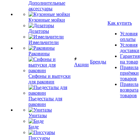
Дополнительные
аксессуары
Кухонные мойки
Как купить
Дозаторы
Условия
оплаты
Измельчители
Условия
доставки
Раковины
Гарантия
Бренды
на товар
Акции
Правила
приёмки
Сифоны и выпуски
товаров
для раковин
Правила
возврата
товаров
Пьедесталы для
раковин
Унитазы
Биде
Писсуары