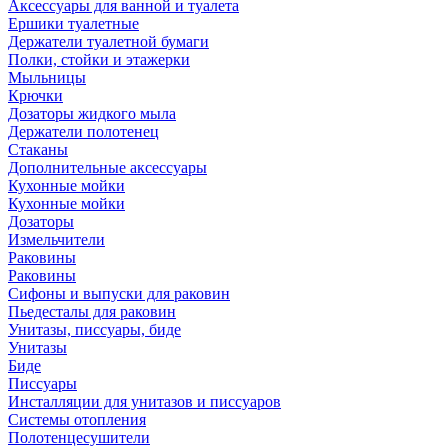
Аксессуары для ванной и туалета
Ершики туалетные
Держатели туалетной бумаги
Полки, стойки и этажерки
Мыльницы
Крючки
Дозаторы жидкого мыла
Держатели полотенец
Стаканы
Дополнительные аксессуары
Кухонные мойки
Кухонные мойки
Дозаторы
Измельчители
Раковины
Раковины
Сифоны и выпуски для раковин
Пьедесталы для раковин
Унитазы, писсуары, биде
Унитазы
Биде
Писсуары
Инсталляции для унитазов и писсуаров
Системы отопления
Полотенцесушители