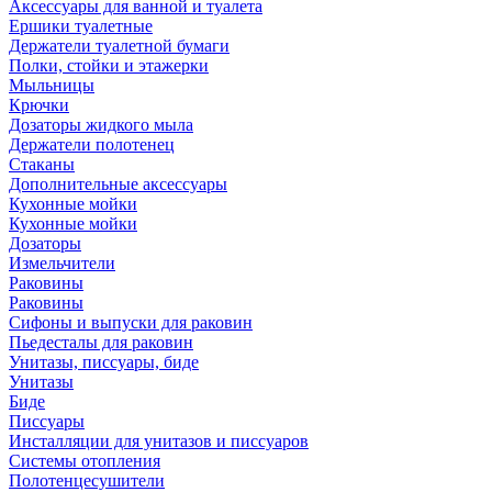
Аксессуары для ванной и туалета
Ершики туалетные
Держатели туалетной бумаги
Полки, стойки и этажерки
Мыльницы
Крючки
Дозаторы жидкого мыла
Держатели полотенец
Стаканы
Дополнительные аксессуары
Кухонные мойки
Кухонные мойки
Дозаторы
Измельчители
Раковины
Раковины
Сифоны и выпуски для раковин
Пьедесталы для раковин
Унитазы, писсуары, биде
Унитазы
Биде
Писсуары
Инсталляции для унитазов и писсуаров
Системы отопления
Полотенцесушители