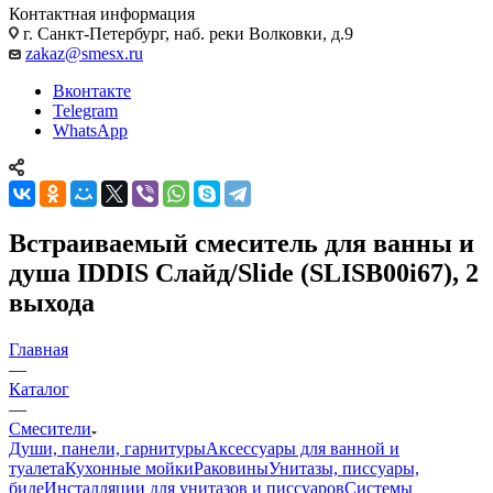
Контактная информация
г. Санкт-Петербург, наб. реки Волковки, д.9
zakaz@smesx.ru
Вконтакте
Telegram
WhatsApp
Встраиваемый смеситель для ванны и
душа IDDIS Слайд/Slide (SLISB00i67), 2
выхода
Главная
—
Каталог
—
Смесители
Души, панели, гарнитуры
Аксессуары для ванной и
туалета
Кухонные мойки
Раковины
Унитазы, писсуары,
биде
Инсталляции для унитазов и писсуаров
Системы