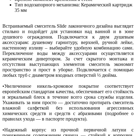
Тип водозапорного механизма: Керамический картридж
35 мм
Встраиваемый смеситель Slide лаконичного дизайна выглядит
стильно и подойдет для установки над ванной и в зоне
душевого ограждения. Подключается к двум душевым
аксессуарам: душевому гарнитуру, верхней, ручной лейке,
настенному изливу – выбирайте удобную комбинацию сами.
Переключение воды между аксессуарами осуществляется
керамическим дивертором. За счет скрытого монтажа и
отсутствия выступающих элементов смеситель экономит
пространство и прост в уборке. Подключается с помощью
любых труб с диаметром входных отверстий ½ дюйма.
•Увеличенное никель-хромовое покрытие соответствует
европейским стандартам качества, обеспечивает его стойкость
и зеркальный блеск в течение всего срока службы изделия.
Ухаживать за ним просто — достаточно протирать смеситель
влажной салфеткой без использования агрессивных
химических средств и средств с абразивами (подробнее о
правилах ухода — в паспорте продукта).
•Надежный корпус из прочной первичной латуни с
пониженным содержанием свинца — стойкий к коррозии,