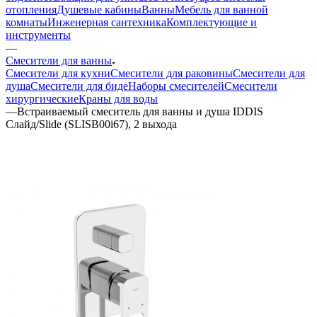
отопления
Душевые кабины
Ванны
Мебель для ванной
комнаты
Инженерная сантехника
Комплектующие и
инструменты
—
Смесители для ванны
Смесители для кухни
Смесители для раковины
Смесители для
душа
Смесители для биде
Наборы смесителей
Смесители
хирургические
Краны для воды
—
Встраиваемый смеситель для ванны и душа IDDIS
Слайд/Slide (SLISB00i67), 2 выхода