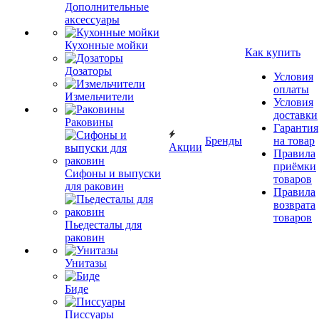
Дополнительные
аксессуары
Кухонные мойки
Как купить
Дозаторы
Условия
оплаты
Измельчители
Условия
доставки
Раковины
Гарантия
Бренды
на товар
Акции
Правила
приёмки
Сифоны и выпуски
товаров
для раковин
Правила
возврата
товаров
Пьедесталы для
раковин
Унитазы
Биде
Писсуары