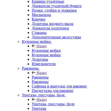
Ершики туалетные
Держатели туалетной бумаги
Полки, стойки и этажерки
Мыльницы
Крючки
Дозаторы жидкого мыла
Держатели полотенец
Стаканы
Дополнительные аксессуары
Кухонные мойки
Назад
Кухонные мойки
Кухонные мойки
Дозаторы
Измельчители
Раковины
Назад
Раковины
Раковины
Сифоны и выпуски для раковин
Пьедесталы для раковин
Унитазы, писсуары, биде
Назад
Унитазы, писсуары, биде
Унитазы