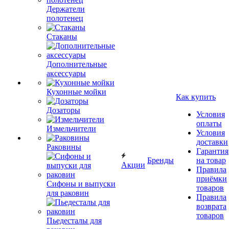
Держатели
полотенец
Стаканы
Дополнительные
аксессуары
Кухонные мойки
Как купить
Дозаторы
Условия
оплаты
Измельчители
Условия
доставки
Раковины
Гарантия
Бренды
на товар
Акции
Правила
приёмки
Сифоны и выпуски
товаров
для раковин
Правила
возврата
товаров
Пьедесталы для