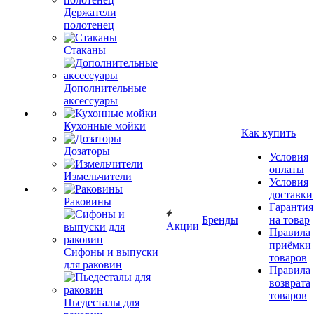
Держатели
полотенец
Стаканы
Дополнительные
аксессуары
Кухонные мойки
Как купить
Дозаторы
Условия
оплаты
Измельчители
Условия
доставки
Раковины
Гарантия
Бренды
на товар
Акции
Правила
приёмки
Сифоны и выпуски
товаров
для раковин
Правила
возврата
товаров
Пьедесталы для