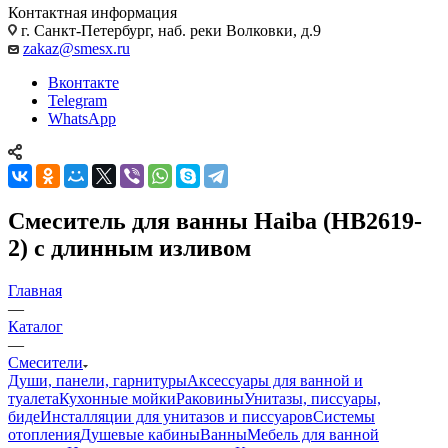
Контактная информация
г. Санкт-Петербург, наб. реки Волковки, д.9
zakaz@smesx.ru
Вконтакте
Telegram
WhatsApp
Смеситель для ванны Haiba (HB2619-
2) с длинным изливом
Главная
—
Каталог
—
Смесители
Души, панели, гарнитуры
Аксессуары для ванной и
туалета
Кухонные мойки
Раковины
Унитазы, писсуары,
биде
Инсталляции для унитазов и писсуаров
Системы
отопления
Душевые кабины
Ванны
Мебель для ванной