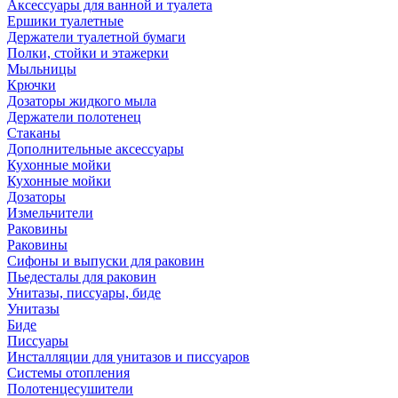
Аксессуары для ванной и туалета
Ершики туалетные
Держатели туалетной бумаги
Полки, стойки и этажерки
Мыльницы
Крючки
Дозаторы жидкого мыла
Держатели полотенец
Стаканы
Дополнительные аксессуары
Кухонные мойки
Кухонные мойки
Дозаторы
Измельчители
Раковины
Раковины
Сифоны и выпуски для раковин
Пьедесталы для раковин
Унитазы, писсуары, биде
Унитазы
Биде
Писсуары
Инсталляции для унитазов и писсуаров
Системы отопления
Полотенцесушители