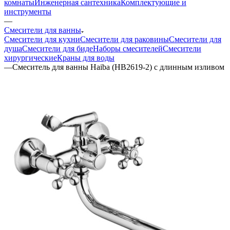
комнаты
Инженерная сантехника
Комплектующие и
инструменты
—
Смесители для ванны
Смесители для кухни
Смесители для раковины
Смесители для
душа
Смесители для биде
Наборы смесителей
Смесители
хирургические
Краны для воды
—
Смеситель для ванны Haiba (HB2619-2) с длинным изливом