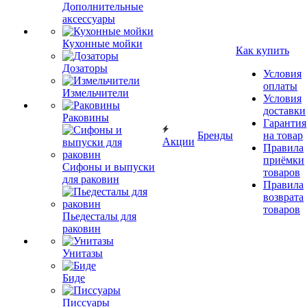
Дополнительные
аксессуары
Кухонные мойки
Как купить
Дозаторы
Условия
оплаты
Измельчители
Условия
доставки
Раковины
Гарантия
Бренды
на товар
Акции
Правила
приёмки
Сифоны и выпуски
товаров
для раковин
Правила
возврата
товаров
Пьедесталы для
раковин
Унитазы
Биде
Писсуары