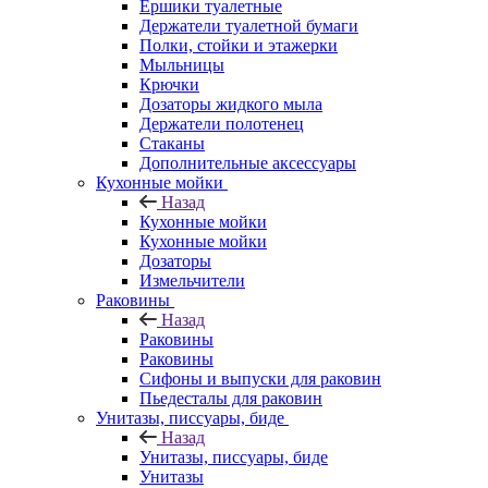
Ершики туалетные
Держатели туалетной бумаги
Полки, стойки и этажерки
Мыльницы
Крючки
Дозаторы жидкого мыла
Держатели полотенец
Стаканы
Дополнительные аксессуары
Кухонные мойки
Назад
Кухонные мойки
Кухонные мойки
Дозаторы
Измельчители
Раковины
Назад
Раковины
Раковины
Сифоны и выпуски для раковин
Пьедесталы для раковин
Унитазы, писсуары, биде
Назад
Унитазы, писсуары, биде
Унитазы