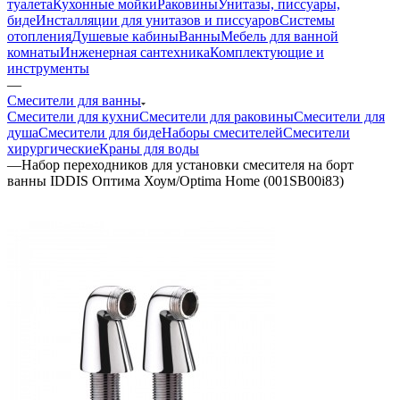
туалета
Кухонные мойки
Раковины
Унитазы, писсуары,
биде
Инсталляции для унитазов и писсуаров
Системы
отопления
Душевые кабины
Ванны
Мебель для ванной
комнаты
Инженерная сантехника
Комплектующие и
инструменты
—
Смесители для ванны
Смесители для кухни
Смесители для раковины
Смесители для
душа
Смесители для биде
Наборы смесителей
Смесители
хирургические
Краны для воды
—
Набор переходников для установки смесителя на борт
ванны IDDIS Оптима Хоум/Optima Home (001SB00i83)