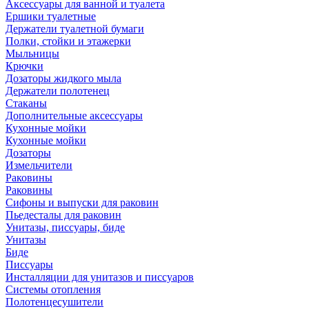
Аксессуары для ванной и туалета
Ершики туалетные
Держатели туалетной бумаги
Полки, стойки и этажерки
Мыльницы
Крючки
Дозаторы жидкого мыла
Держатели полотенец
Стаканы
Дополнительные аксессуары
Кухонные мойки
Кухонные мойки
Дозаторы
Измельчители
Раковины
Раковины
Сифоны и выпуски для раковин
Пьедесталы для раковин
Унитазы, писсуары, биде
Унитазы
Биде
Писсуары
Инсталляции для унитазов и писсуаров
Системы отопления
Полотенцесушители