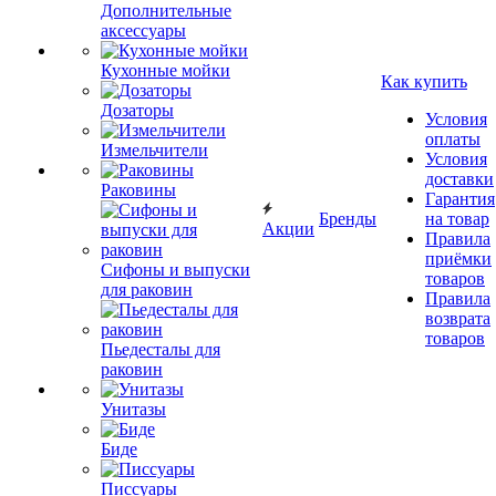
Дополнительные
аксессуары
Кухонные мойки
Как купить
Дозаторы
Условия
оплаты
Измельчители
Условия
доставки
Раковины
Гарантия
Бренды
на товар
Акции
Правила
приёмки
Сифоны и выпуски
товаров
для раковин
Правила
возврата
товаров
Пьедесталы для
раковин
Унитазы
Биде
Писсуары