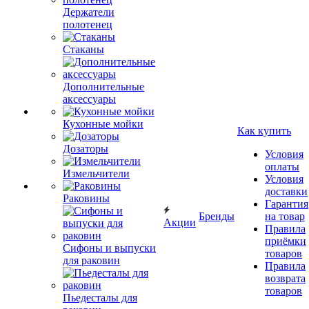
Держатели
полотенец
Стаканы
Дополнительные
аксессуары
Кухонные мойки
Как купить
Дозаторы
Условия
оплаты
Измельчители
Условия
доставки
Раковины
Гарантия
Бренды
на товар
Акции
Правила
приёмки
Сифоны и выпуски
товаров
для раковин
Правила
возврата
товаров
Пьедесталы для