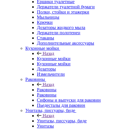
Ершики туалетные
Держатели туалетной бумаги
Полки, стойки и этажерки
Мыльницы
Крючки
Дозаторы жидкого мыла
Держатели полотенец
Стаканы
Дополнительные аксессуары
Кухонные мойки
Назад
Кухонные мойки
Кухонные мойки
Дозаторы
Измельчители
Раковины
Назад
Раковины
Раковины
Сифоны и выпуски для раковин
Пьедесталы для раковин
Унитазы, писсуары, биде
Назад
Унитазы, писсуары, биде
Унитазы