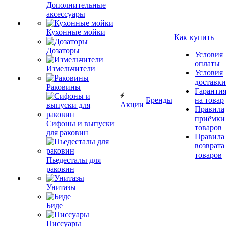
Дополнительные
аксессуары
Кухонные мойки
Как купить
Дозаторы
Условия
оплаты
Измельчители
Условия
доставки
Раковины
Гарантия
Бренды
на товар
Акции
Правила
приёмки
Сифоны и выпуски
товаров
для раковин
Правила
возврата
товаров
Пьедесталы для
раковин
Унитазы
Биде
Писсуары