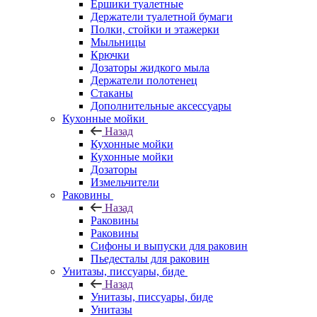
Ершики туалетные
Держатели туалетной бумаги
Полки, стойки и этажерки
Мыльницы
Крючки
Дозаторы жидкого мыла
Держатели полотенец
Стаканы
Дополнительные аксессуары
Кухонные мойки
Назад
Кухонные мойки
Кухонные мойки
Дозаторы
Измельчители
Раковины
Назад
Раковины
Раковины
Сифоны и выпуски для раковин
Пьедесталы для раковин
Унитазы, писсуары, биде
Назад
Унитазы, писсуары, биде
Унитазы