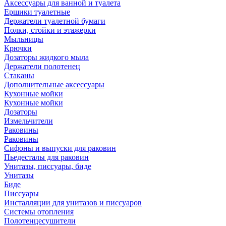
Аксессуары для ванной и туалета
Ершики туалетные
Держатели туалетной бумаги
Полки, стойки и этажерки
Мыльницы
Крючки
Дозаторы жидкого мыла
Держатели полотенец
Стаканы
Дополнительные аксессуары
Кухонные мойки
Кухонные мойки
Дозаторы
Измельчители
Раковины
Раковины
Сифоны и выпуски для раковин
Пьедесталы для раковин
Унитазы, писсуары, биде
Унитазы
Биде
Писсуары
Инсталляции для унитазов и писсуаров
Системы отопления
Полотенцесушители