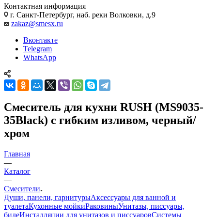
Контактная информация
г. Санкт-Петербург, наб. реки Волковки, д.9
zakaz@smesx.ru
Вконтакте
Telegram
WhatsApp
Смеситель для кухни RUSH (MS9035-
35Black) с гибким изливом, черный/
хром
Главная
—
Каталог
—
Смесители
Души, панели, гарнитуры
Аксессуары для ванной и
туалета
Кухонные мойки
Раковины
Унитазы, писсуары,
биде
Инсталляции для унитазов и писсуаров
Системы