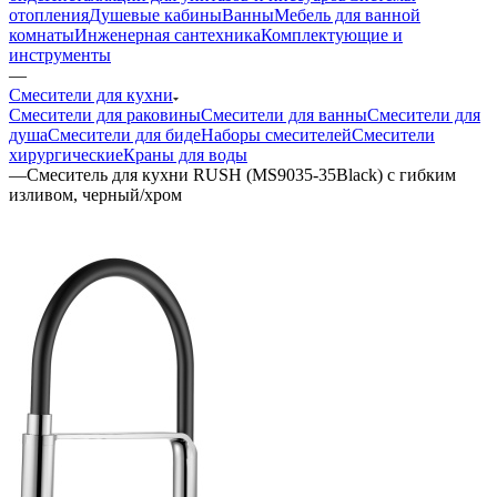
отопления
Душевые кабины
Ванны
Мебель для ванной
комнаты
Инженерная сантехника
Комплектующие и
инструменты
—
Смесители для кухни
Смесители для раковины
Смесители для ванны
Смесители для
душа
Смесители для биде
Наборы смесителей
Смесители
хирургические
Краны для воды
—
Смеситель для кухни RUSH (MS9035-35Black) с гибким
изливом, черный/хром