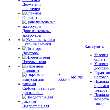
Держатели
полотенец
Стаканы
Дополнительные
аксессуары
Кухонные мойки
Как купить
Дозаторы
Условия
оплаты
Измельчители
Условия
доставки
Раковины
Гарантия
Бренды
на товар
Акции
Правила
приёмки
Сифоны и выпуски
товаров
для раковин
Правила
возврата
товаров
Пьедесталы для