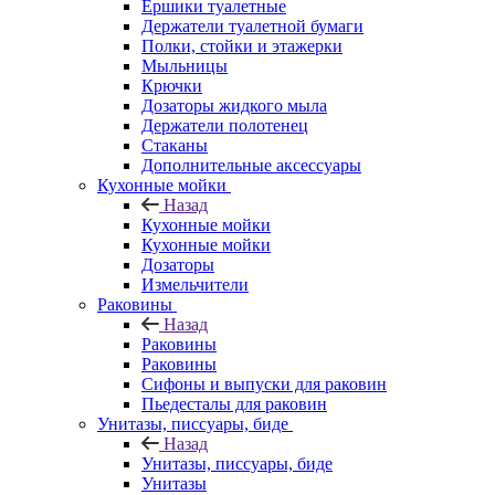
Ершики туалетные
Держатели туалетной бумаги
Полки, стойки и этажерки
Мыльницы
Крючки
Дозаторы жидкого мыла
Держатели полотенец
Стаканы
Дополнительные аксессуары
Кухонные мойки
Назад
Кухонные мойки
Кухонные мойки
Дозаторы
Измельчители
Раковины
Назад
Раковины
Раковины
Сифоны и выпуски для раковин
Пьедесталы для раковин
Унитазы, писсуары, биде
Назад
Унитазы, писсуары, биде
Унитазы