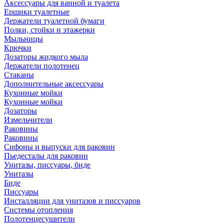
Аксессуары для ванной и туалета
Ершики туалетные
Держатели туалетной бумаги
Полки, стойки и этажерки
Мыльницы
Крючки
Дозаторы жидкого мыла
Держатели полотенец
Стаканы
Дополнительные аксессуары
Кухонные мойки
Кухонные мойки
Дозаторы
Измельчители
Раковины
Раковины
Сифоны и выпуски для раковин
Пьедесталы для раковин
Унитазы, писсуары, биде
Унитазы
Биде
Писсуары
Инсталляции для унитазов и писсуаров
Системы отопления
Полотенцесушители