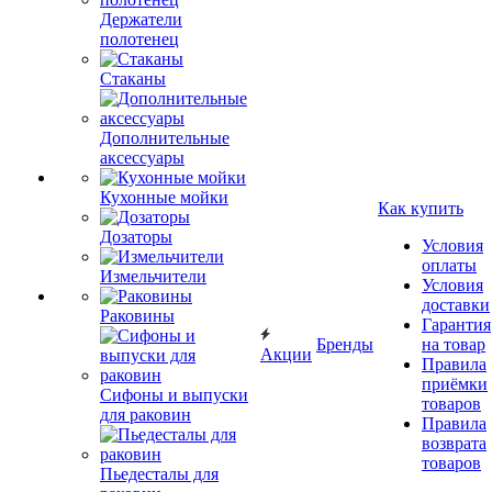
Держатели
полотенец
Стаканы
Дополнительные
аксессуары
Кухонные мойки
Как купить
Дозаторы
Условия
оплаты
Измельчители
Условия
доставки
Раковины
Гарантия
Бренды
на товар
Акции
Правила
приёмки
Сифоны и выпуски
товаров
для раковин
Правила
возврата
товаров
Пьедесталы для