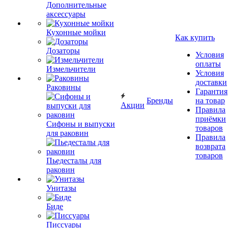
Дополнительные
аксессуары
Кухонные мойки
Как купить
Дозаторы
Условия
оплаты
Измельчители
Условия
доставки
Раковины
Гарантия
Бренды
на товар
Акции
Правила
приёмки
Сифоны и выпуски
товаров
для раковин
Правила
возврата
товаров
Пьедесталы для
раковин
Унитазы
Биде
Писсуары