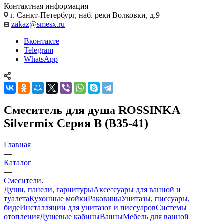
Контактная информация
г. Санкт-Петербург, наб. реки Волковки, д.9
zakaz@smesx.ru
Вконтакте
Telegram
WhatsApp
Смеситель для душа ROSSINKA
Silvermix Серия B (B35-41)
Главная
—
Каталог
—
Смесители
Души, панели, гарнитуры
Аксессуары для ванной и
туалета
Кухонные мойки
Раковины
Унитазы, писсуары,
биде
Инсталляции для унитазов и писсуаров
Системы
отопления
Душевые кабины
Ванны
Мебель для ванной