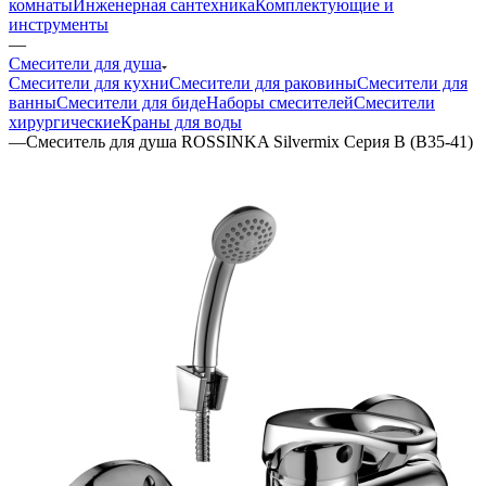
комнаты
Инженерная сантехника
Комплектующие и
инструменты
—
Смесители для душа
Смесители для кухни
Смесители для раковины
Смесители для
ванны
Смесители для биде
Наборы смесителей
Смесители
хирургические
Краны для воды
—
Смеситель для душа ROSSINKA Silvermix Серия B (B35-41)