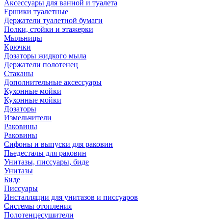
Аксессуары для ванной и туалета
Ершики туалетные
Держатели туалетной бумаги
Полки, стойки и этажерки
Мыльницы
Крючки
Дозаторы жидкого мыла
Держатели полотенец
Стаканы
Дополнительные аксессуары
Кухонные мойки
Кухонные мойки
Дозаторы
Измельчители
Раковины
Раковины
Сифоны и выпуски для раковин
Пьедесталы для раковин
Унитазы, писсуары, биде
Унитазы
Биде
Писсуары
Инсталляции для унитазов и писсуаров
Системы отопления
Полотенцесушители