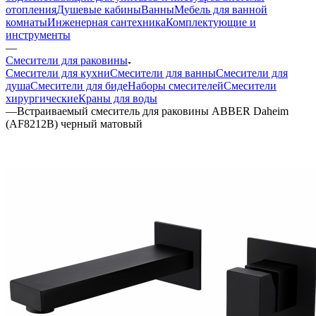
отопления
Душевые кабины
Ванны
Мебель для ванной
комнаты
Инженерная сантехника
Комплектующие и
инструменты
—
Смесители для раковины
Смесители для кухни
Смесители для ванны
Смесители для
душа
Смесители для биде
Наборы смесителей
Смесители
хирургические
Краны для воды
—
Встраиваемый смеситель для раковины ABBER Daheim
(AF8212B) черный матовый