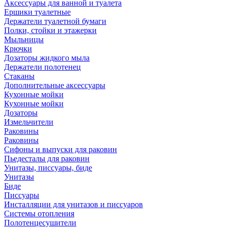
Аксессуары для ванной и туалета
Ершики туалетные
Держатели туалетной бумаги
Полки, стойки и этажерки
Мыльницы
Крючки
Дозаторы жидкого мыла
Держатели полотенец
Стаканы
Дополнительные аксессуары
Кухонные мойки
Кухонные мойки
Дозаторы
Измельчители
Раковины
Раковины
Сифоны и выпуски для раковин
Пьедесталы для раковин
Унитазы, писсуары, биде
Унитазы
Биде
Писсуары
Инсталляции для унитазов и писсуаров
Системы отопления
Полотенцесушители