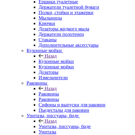
Ершики туалетные
Держатели туалетной бумаги
Полки, стойки и этажерки
Мыльницы
Крючки
Дозаторы жидкого мыла
Держатели полотенец
Стаканы
Дополнительные аксессуары
Кухонные мойки
Назад
Кухонные мойки
Кухонные мойки
Дозаторы
Измельчители
Раковины
Назад
Раковины
Раковины
Сифоны и выпуски для раковин
Пьедесталы для раковин
Унитазы, писсуары, биде
Назад
Унитазы, писсуары, биде
Унитазы