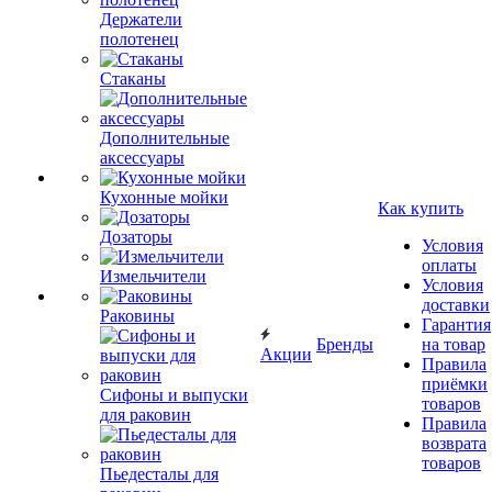
Держатели
полотенец
Стаканы
Дополнительные
аксессуары
Кухонные мойки
Как купить
Дозаторы
Условия
оплаты
Измельчители
Условия
доставки
Раковины
Гарантия
Бренды
на товар
Акции
Правила
приёмки
Сифоны и выпуски
товаров
для раковин
Правила
возврата
товаров
Пьедесталы для