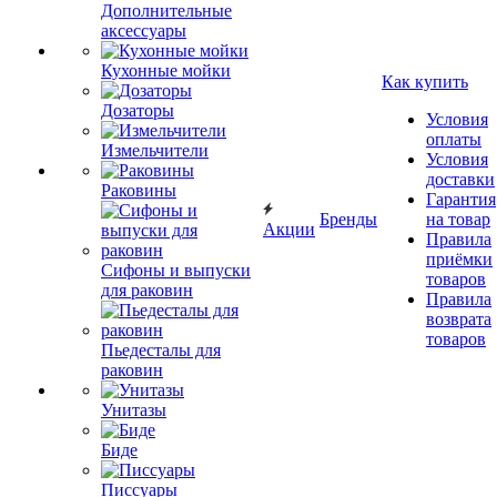
Дополнительные
аксессуары
Кухонные мойки
Как купить
Дозаторы
Условия
оплаты
Измельчители
Условия
доставки
Раковины
Гарантия
Бренды
на товар
Акции
Правила
приёмки
Сифоны и выпуски
товаров
для раковин
Правила
возврата
товаров
Пьедесталы для
раковин
Унитазы
Биде
Писсуары