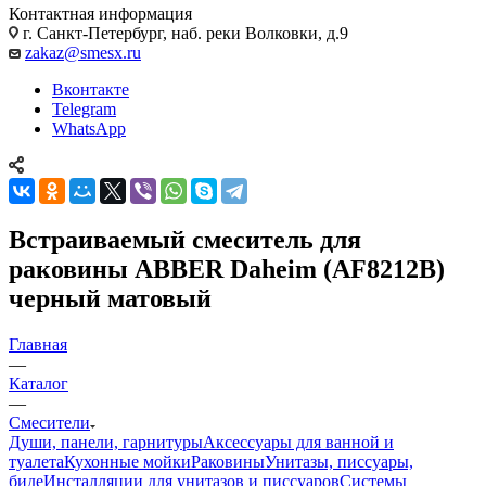
Контактная информация
г. Санкт-Петербург, наб. реки Волковки, д.9
zakaz@smesx.ru
Вконтакте
Telegram
WhatsApp
Встраиваемый смеситель для
раковины ABBER Daheim (AF8212B)
черный матовый
Главная
—
Каталог
—
Смесители
Души, панели, гарнитуры
Аксессуары для ванной и
туалета
Кухонные мойки
Раковины
Унитазы, писсуары,
биде
Инсталляции для унитазов и писсуаров
Системы