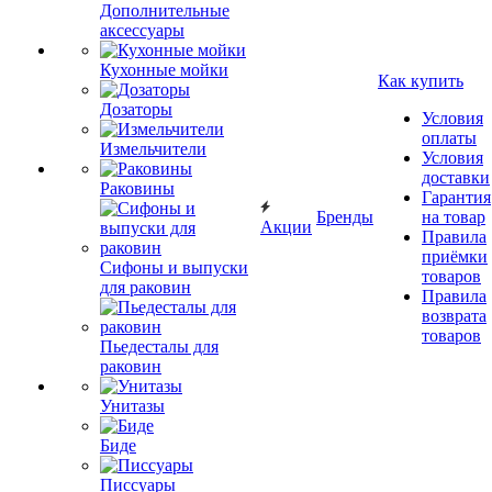
Дополнительные
аксессуары
Кухонные мойки
Как купить
Дозаторы
Условия
оплаты
Измельчители
Условия
доставки
Раковины
Гарантия
Бренды
на товар
Акции
Правила
приёмки
Сифоны и выпуски
товаров
для раковин
Правила
возврата
товаров
Пьедесталы для
раковин
Унитазы
Биде
Писсуары