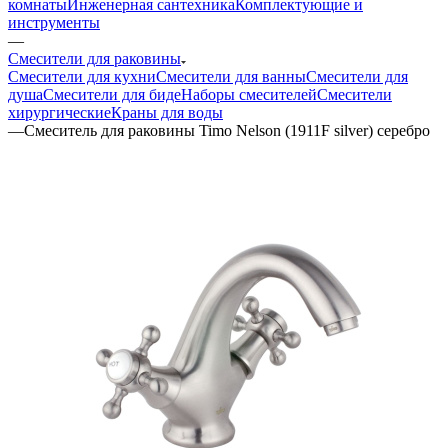
комнаты
Инженерная сантехника
Комплектующие и
инструменты
—
Смесители для раковины
Смесители для кухни
Смесители для ванны
Смесители для
душа
Смесители для биде
Наборы смесителей
Смесители
хирургические
Краны для воды
—
Смеситель для раковины Timo Nelson (1911F silver) серебро