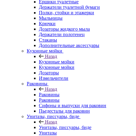
Ершики туалетные
Держатели туалетной бумаги
Полки, стойки и этажерки
Мыльницы
Крючки
Дозаторы жидкого мыла
Держатели полотенец
Стаканы
Дополнительные аксессуары
Кухонные мойки
Назад
Кухонные мойки
Кухонные мойки
Дозаторы
Измельчители
Раковины
Назад
Раковины
Раковины
Сифоны и выпуски для раковин
Пьедесталы для раковин
Унитазы, писсуары, биде
Назад
Унитазы, писсуары, биде
Унитазы