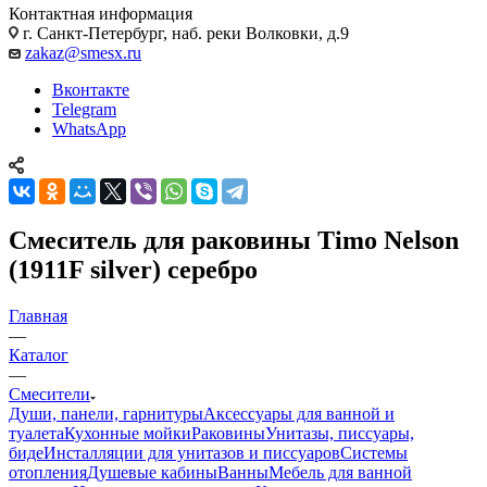
Контактная информация
г. Санкт-Петербург, наб. реки Волковки, д.9
zakaz@smesx.ru
Вконтакте
Telegram
WhatsApp
Смеситель для раковины Timo Nelson
(1911F silver) серебро
Главная
—
Каталог
—
Смесители
Души, панели, гарнитуры
Аксессуары для ванной и
туалета
Кухонные мойки
Раковины
Унитазы, писсуары,
биде
Инсталляции для унитазов и писсуаров
Системы
отопления
Душевые кабины
Ванны
Мебель для ванной