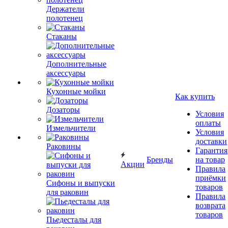
Держатели
полотенец
Стаканы
Дополнительные
аксессуары
Кухонные мойки
Как купить
Дозаторы
Условия
оплаты
Измельчители
Условия
доставки
Раковины
Гарантия
Бренды
на товар
Акции
Правила
приёмки
Сифоны и выпуски
товаров
для раковин
Правила
возврата
товаров
Пьедесталы для