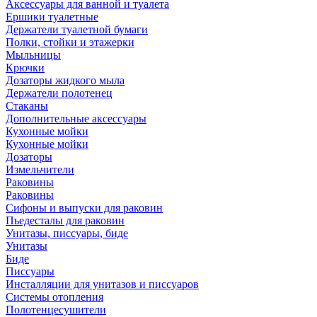
Аксессуары для ванной и туалета
Ершики туалетные
Держатели туалетной бумаги
Полки, стойки и этажерки
Мыльницы
Крючки
Дозаторы жидкого мыла
Держатели полотенец
Стаканы
Дополнительные аксессуары
Кухонные мойки
Кухонные мойки
Дозаторы
Измельчители
Раковины
Раковины
Сифоны и выпуски для раковин
Пьедесталы для раковин
Унитазы, писсуары, биде
Унитазы
Биде
Писсуары
Инсталляции для унитазов и писсуаров
Системы отопления
Полотенцесушители