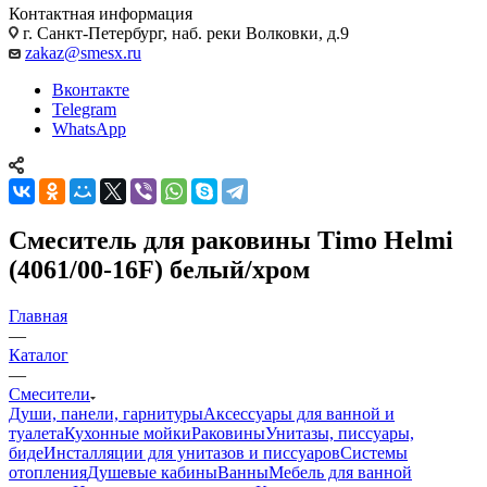
Контактная информация
г. Санкт-Петербург, наб. реки Волковки, д.9
zakaz@smesx.ru
Вконтакте
Telegram
WhatsApp
Смеситель для раковины Timo Helmi
(4061/00-16F) белый/хром
Главная
—
Каталог
—
Смесители
Души, панели, гарнитуры
Аксессуары для ванной и
туалета
Кухонные мойки
Раковины
Унитазы, писсуары,
биде
Инсталляции для унитазов и писсуаров
Системы
отопления
Душевые кабины
Ванны
Мебель для ванной