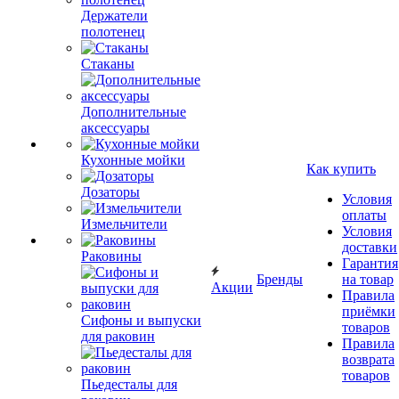
Держатели
полотенец
Стаканы
Дополнительные
аксессуары
Кухонные мойки
Как купить
Дозаторы
Условия
оплаты
Измельчители
Условия
доставки
Раковины
Гарантия
Бренды
на товар
Акции
Правила
приёмки
Сифоны и выпуски
товаров
для раковин
Правила
возврата
товаров
Пьедесталы для