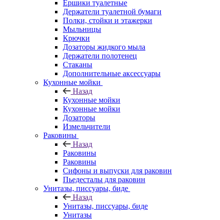
Ершики туалетные
Держатели туалетной бумаги
Полки, стойки и этажерки
Мыльницы
Крючки
Дозаторы жидкого мыла
Держатели полотенец
Стаканы
Дополнительные аксессуары
Кухонные мойки
Назад
Кухонные мойки
Кухонные мойки
Дозаторы
Измельчители
Раковины
Назад
Раковины
Раковины
Сифоны и выпуски для раковин
Пьедесталы для раковин
Унитазы, писсуары, биде
Назад
Унитазы, писсуары, биде
Унитазы