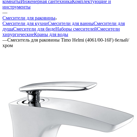
комнаты
Инженерная сантехника
Комплектующие и
инструменты
—
Смесители для раковины
Смесители для кухни
Смесители для ванны
Смесители для
душа
Смесители для биде
Наборы смесителей
Смесители
хирургические
Краны для воды
—
Смеситель для раковины Timo Helmi (4061/00-16F) белый/
хром