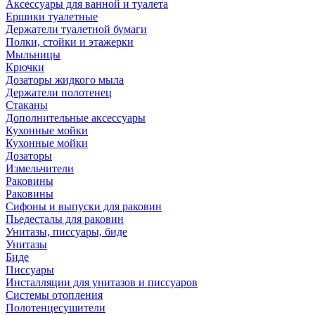
Аксессуары для ванной и туалета
Ершики туалетные
Держатели туалетной бумаги
Полки, стойки и этажерки
Мыльницы
Крючки
Дозаторы жидкого мыла
Держатели полотенец
Стаканы
Дополнительные аксессуары
Кухонные мойки
Кухонные мойки
Дозаторы
Измельчители
Раковины
Раковины
Сифоны и выпуски для раковин
Пьедесталы для раковин
Унитазы, писсуары, биде
Унитазы
Биде
Писсуары
Инсталляции для унитазов и писсуаров
Системы отопления
Полотенцесушители