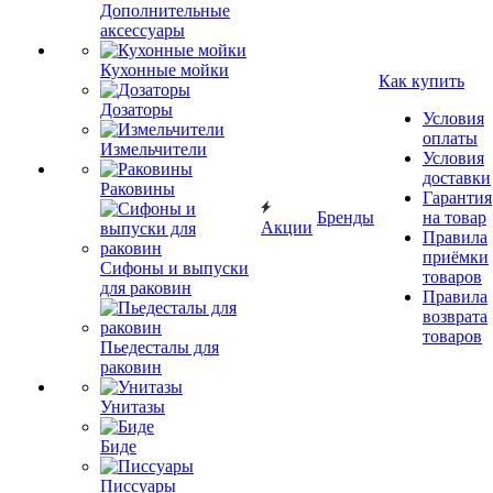
Дополнительные
аксессуары
Кухонные мойки
Как купить
Дозаторы
Условия
оплаты
Измельчители
Условия
доставки
Раковины
Гарантия
Бренды
на товар
Акции
Правила
приёмки
Сифоны и выпуски
товаров
для раковин
Правила
возврата
товаров
Пьедесталы для
раковин
Унитазы
Биде
Писсуары