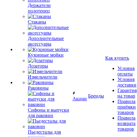
Держатели
полотенец
Стаканы
Дополнительные
аксессуары
Кухонные мойки
Как купить
Дозаторы
Условия
оплаты
Измельчители
Условия
доставки
Раковины
Гарантия
Бренды
на товар
Акции
Правила
приёмки
Сифоны и выпуски
товаров
для раковин
Правила
возврата
товаров
Пьедесталы для