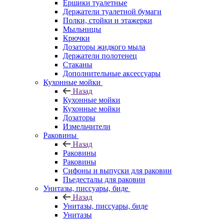
Ершики туалетные
Держатели туалетной бумаги
Полки, стойки и этажерки
Мыльницы
Крючки
Дозаторы жидкого мыла
Держатели полотенец
Стаканы
Дополнительные аксессуары
Кухонные мойки
Назад
Кухонные мойки
Кухонные мойки
Дозаторы
Измельчители
Раковины
Назад
Раковины
Раковины
Сифоны и выпуски для раковин
Пьедесталы для раковин
Унитазы, писсуары, биде
Назад
Унитазы, писсуары, биде
Унитазы