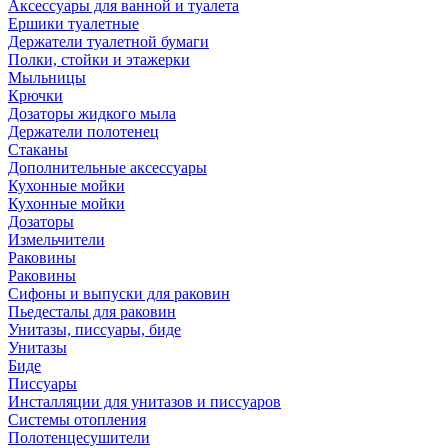
Аксессуары для ванной и туалета
Ершики туалетные
Держатели туалетной бумаги
Полки, стойки и этажерки
Мыльницы
Крючки
Дозаторы жидкого мыла
Держатели полотенец
Стаканы
Дополнительные аксессуары
Кухонные мойки
Кухонные мойки
Дозаторы
Измельчители
Раковины
Раковины
Сифоны и выпуски для раковин
Пьедесталы для раковин
Унитазы, писсуары, биде
Унитазы
Биде
Писсуары
Инсталляции для унитазов и писсуаров
Системы отопления
Полотенцесушители