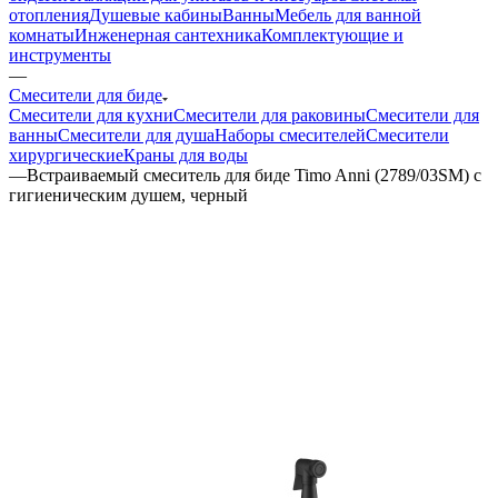
отопления
Душевые кабины
Ванны
Мебель для ванной
комнаты
Инженерная сантехника
Комплектующие и
инструменты
—
Смесители для биде
Смесители для кухни
Смесители для раковины
Смесители для
ванны
Смесители для душа
Наборы смесителей
Смесители
хирургические
Краны для воды
—
Встраиваемый смеситель для биде Timo Anni (2789/03SM) с
гигиеническим душем, черный