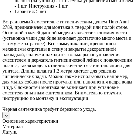
шланга (латунный) - 1 шт. Ручка управления смесителем
- 1 шт. Инструкция - 1 шт.
Гарантия: 5 лет
Встраиваемый смеситель с гигиеническим душем Timo Anni
2789, предназначен для монтажа в твердой или полой стене.
Основной задачей данной модели является: экономия места
(установка чаши для биде занимает достаточно много места и
к тому же затратнее). Все коммуникации, крепления и
механизмы спрятаны в стену и закрыты декоративной
накладкой, снаружи находится только рычаг управления
смесителем и держатель гигиенической лейки с подключеним
шланга, такая модель отлично сочетается с инсталляцией для
унитаза. Длины шланга 1,2 метра хватает для решения
гигиенических задач. Можно также использовать например,
для мытья собаки после прогулки или наполнения ведра воды
и т.д. Сложностей монтажа не возникает при установке
смесителя опытным сантехником. Внимательно итзучите
инструкцию по монтажу и эксплуатации.
Черная сантехника требует бережного ухода.
Основные характеристики
Материал
Латунь