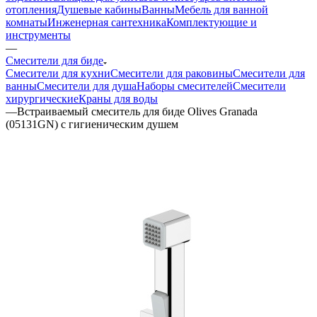
отопления
Душевые кабины
Ванны
Мебель для ванной
комнаты
Инженерная сантехника
Комплектующие и
инструменты
—
Смесители для биде
Смесители для кухни
Смесители для раковины
Смесители для
ванны
Смесители для душа
Наборы смесителей
Смесители
хирургические
Краны для воды
—
Встраиваемый смеситель для биде Olives Granada
(05131GN) с гигиеническим душем