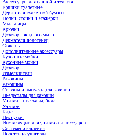
Аксессуары для ванной и туалета
Ершики туалетные
Держатели туалетной бумаги
Полки, стойки и этажерки
Мыльницы
Крючки
Дозаторы жидкого мыла
Держатели полотенец
Стаканы
Дополнительные аксессуары
Кухонные мойки
Кухонные мойки
Дозаторы
Измельчители
Раковины
Раковины
Сифоны и выпуски для раковин
Пьедесталы для раковин
Унитазы, писсуары, биде
Унитазы
Биде
Писсуары
Инсталляции для унитазов и писсуаров
Системы отопления
Полотенцесушители