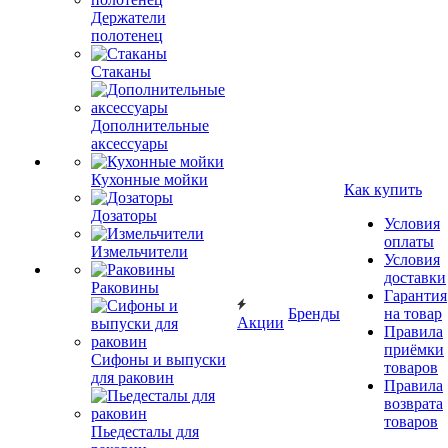
Держатели
полотенец
Стаканы
Дополнительные
аксессуары
Кухонные мойки
Как купить
Дозаторы
Условия
оплаты
Измельчители
Условия
доставки
Раковины
Гарантия
Бренды
на товар
Акции
Правила
приёмки
Сифоны и выпуски
товаров
для раковин
Правила
возврата
товаров
Пьедесталы для