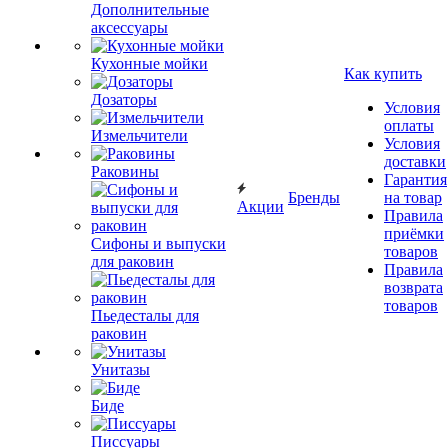
Дополнительные
аксессуары
Кухонные мойки
Как купить
Дозаторы
Условия
оплаты
Измельчители
Условия
доставки
Раковины
Гарантия
Бренды
на товар
Акции
Правила
приёмки
Сифоны и выпуски
товаров
для раковин
Правила
возврата
товаров
Пьедесталы для
раковин
Унитазы
Биде
Писсуары