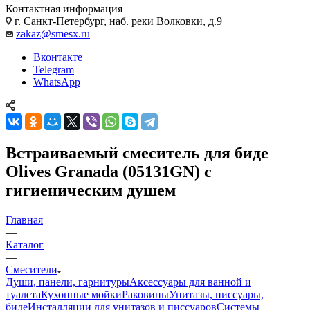
Контактная информация
г. Санкт-Петербург, наб. реки Волковки, д.9
zakaz@smesx.ru
Вконтакте
Telegram
WhatsApp
Встраиваемый смеситель для биде
Olives Granada (05131GN) с
гигиеническим душем
Главная
—
Каталог
—
Смесители
Души, панели, гарнитуры
Аксессуары для ванной и
туалета
Кухонные мойки
Раковины
Унитазы, писсуары,
биде
Инсталляции для унитазов и писсуаров
Системы