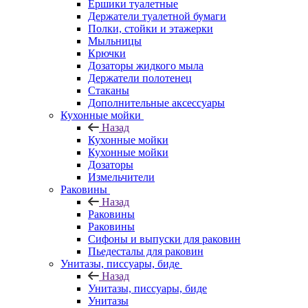
Ершики туалетные
Держатели туалетной бумаги
Полки, стойки и этажерки
Мыльницы
Крючки
Дозаторы жидкого мыла
Держатели полотенец
Стаканы
Дополнительные аксессуары
Кухонные мойки
Назад
Кухонные мойки
Кухонные мойки
Дозаторы
Измельчители
Раковины
Назад
Раковины
Раковины
Сифоны и выпуски для раковин
Пьедесталы для раковин
Унитазы, писсуары, биде
Назад
Унитазы, писсуары, биде
Унитазы