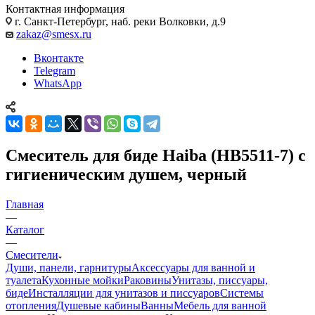
Контактная информация
г. Санкт-Петербург, наб. реки Волковки, д.9
zakaz@smesx.ru
Вконтакте
Telegram
WhatsApp
Смеситель для биде Haiba (HB5511-7) с
гигиеническим душем, черный
Главная
—
Каталог
—
Смесители
Души, панели, гарнитуры
Аксессуары для ванной и
туалета
Кухонные мойки
Раковины
Унитазы, писсуары,
биде
Инсталляции для унитазов и писсуаров
Системы
отопления
Душевые кабины
Ванны
Мебель для ванной