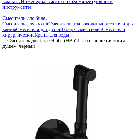
комнаты
Инженерная сантехника
Комплектующие и
инструменты
—
Смесители для биде
Смесители для кухни
Смесители для раковины
Смесители для
ванны
Смесители для душа
Наборы смесителей
Смесители
хирургические
Краны для воды
—
Смеситель для биде Haiba (HB5511-7) с гигиеническим
душем, черный