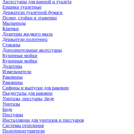
Аксессуары для ванной и туалета
Ершики туалетные
Держатели туалетной бумаги
Полки, стойки и этажерки
Мыльницы
Крючки
Дозаторы жидкого мыла
Держатели полотенец
Стаканы
Дополнительные аксессуары
Кухонные мойки
Кухонные мойки
Дозаторы
Измельчители
Раковины
Раковины
Сифоны и выпуски для раковин
Пьедесталы для раковин
Унитазы, писсуары, биде
Унитазы
Биде
Писсуары
Инсталляции для унитазов и писсуаров
Системы отопления
Полотенцесушители