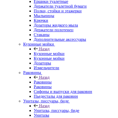
Ершики туалетные
Держатели туалетной бумаги
Полки, стойки и этажерки
Мыльницы
Крючки
Дозаторы жидкого мыла
Держатели полотенец
Стаканы
Дополнительные аксессуары
Кухонные мойки
Назад
Кухонные мойки
Кухонные мойки
Дозаторы
Измельчители
Раковины
Назад
Раковины
Раковины
Сифоны и выпуски для раковин
Пьедесталы для раковин
Унитазы, писсуары, биде
Назад
Унитазы, писсуары, биде
Унитазы