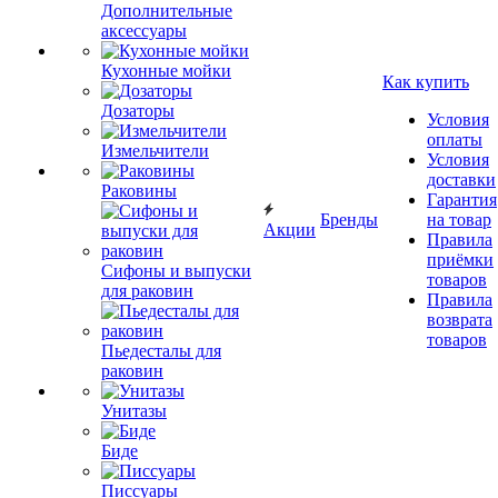
Дополнительные
аксессуары
Кухонные мойки
Как купить
Дозаторы
Условия
оплаты
Измельчители
Условия
доставки
Раковины
Гарантия
Бренды
на товар
Акции
Правила
приёмки
Сифоны и выпуски
товаров
для раковин
Правила
возврата
товаров
Пьедесталы для
раковин
Унитазы
Биде
Писсуары