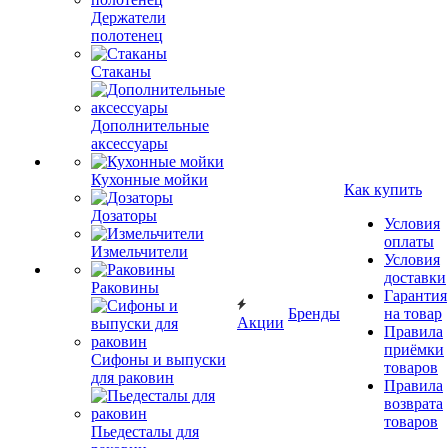
Держатели
полотенец
Стаканы
Дополнительные
аксессуары
Кухонные мойки
Как купить
Дозаторы
Условия
оплаты
Измельчители
Условия
доставки
Раковины
Гарантия
Бренды
на товар
Акции
Правила
приёмки
Сифоны и выпуски
товаров
для раковин
Правила
возврата
товаров
Пьедесталы для