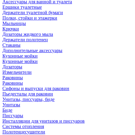
Аксессуары для ванной и туалета
Ершики туалетные
Держатели туалетной бумаги
Полки, стойки и этажерки
Мыльницы
Крючки
Дозаторы жидкого мыла
Держатели полотенец
Стаканы
Дополнительные аксессуары
Кухонные мойки
Кухонные мойки
Дозаторы
Измельчители
Раковины
Раковины
Сифоны и выпуски для раковин
Пьедесталы для раковин
Унитазы, писсуары, биде
Унитазы
Биде
Писсуары
Инсталляции для унитазов и писсуаров
Системы отопления
Полотенцесушители