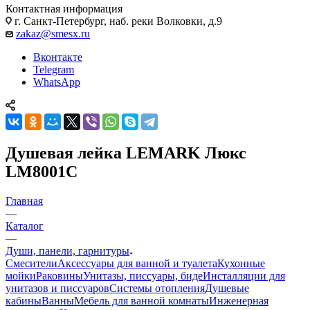
Контактная информация
г. Санкт-Петербург, наб. реки Волковки, д.9
zakaz@smesx.ru
Вконтакте
Telegram
WhatsApp
Душевая лейка LEMARK Люкс
LM8001C
Главная
—
Каталог
—
Души, панели, гарнитуры
Смесители
Аксессуары для ванной и туалета
Кухонные
мойки
Раковины
Унитазы, писсуары, биде
Инсталляции для
унитазов и писсуаров
Системы отопления
Душевые
кабины
Ванны
Мебель для ванной комнаты
Инженерная