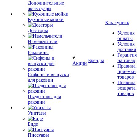
Дополнительные
аксессуары
Кухонные мойки
Как купить
Дозаторы
Условия
оплаты
Измельчители
Условия
доставки
Раковины
Гарантия
Бренды
на товар
Акции
Правила
приёмки
Сифоны и выпуски
товаров
для раковин
Правила
возврата
товаров
Пьедесталы для
раковин
Унитазы
Биде
Писсуары