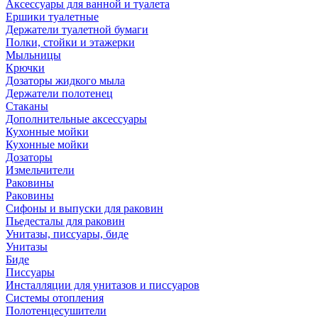
Аксессуары для ванной и туалета
Ершики туалетные
Держатели туалетной бумаги
Полки, стойки и этажерки
Мыльницы
Крючки
Дозаторы жидкого мыла
Держатели полотенец
Стаканы
Дополнительные аксессуары
Кухонные мойки
Кухонные мойки
Дозаторы
Измельчители
Раковины
Раковины
Сифоны и выпуски для раковин
Пьедесталы для раковин
Унитазы, писсуары, биде
Унитазы
Биде
Писсуары
Инсталляции для унитазов и писсуаров
Системы отопления
Полотенцесушители