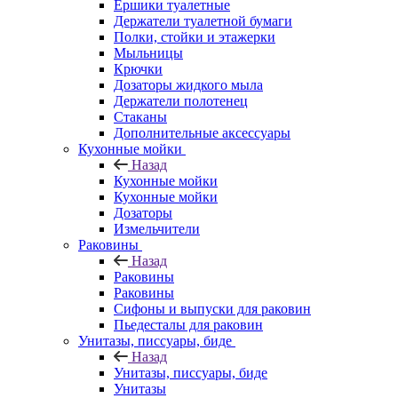
Ершики туалетные
Держатели туалетной бумаги
Полки, стойки и этажерки
Мыльницы
Крючки
Дозаторы жидкого мыла
Держатели полотенец
Стаканы
Дополнительные аксессуары
Кухонные мойки
Назад
Кухонные мойки
Кухонные мойки
Дозаторы
Измельчители
Раковины
Назад
Раковины
Раковины
Сифоны и выпуски для раковин
Пьедесталы для раковин
Унитазы, писсуары, биде
Назад
Унитазы, писсуары, биде
Унитазы