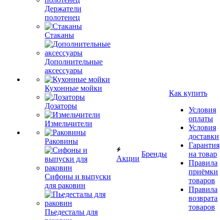
Держатели
полотенец
Стаканы
Дополнительные
аксессуары
Кухонные мойки
Как купить
Дозаторы
Условия
оплаты
Измельчители
Условия
доставки
Раковины
Гарантия
Бренды
на товар
Акции
Правила
приёмки
Сифоны и выпуски
товаров
для раковин
Правила
возврата
товаров
Пьедесталы для