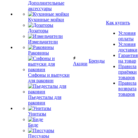
Дополнительные
аксессуары
Кухонные мойки
Как купить
Дозаторы
Условия
оплаты
Измельчители
Условия
доставки
Раковины
Гарантия
Бренды
на товар
Акции
Правила
приёмки
Сифоны и выпуски
товаров
для раковин
Правила
возврата
товаров
Пьедесталы для
раковин
Унитазы
Биде
Писсуары