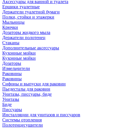
Аксессуары для ванной и туалета
Ершики туалетные
Держатели туалетной бумаги
Полки, стойки и этажерки
Мыльницы
Крючки
Дозаторы жидкого мыла
Держатели полотенец
Стаканы
Дополнительные аксессуары
Кухонные мойки
Кухонные мойки
Дозаторы
Измельчители
Раковины
Раковины
Сифоны и выпуски для раковин
Пьедесталы для раковин
Унитазы, писсуары, биде
Унитазы
Биде
Писсуары
Инсталляции для унитазов и писсуаров
Системы отопления
Полотенцесушители