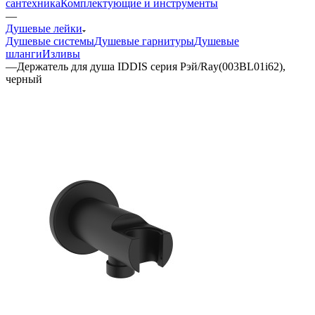
сантехника
Комплектующие и инструменты
—
Душевые лейки
Душевые системы
Душевые гарнитуры
Душевые
шланги
Изливы
—
Держатель для душа IDDIS серия Рэй/Ray(003BL01i62),
черный