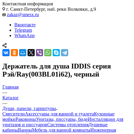
Контактная информация
г. Санкт-Петербург, наб. реки Волковки, д.9
zakaz@smesx.ru
Вконтакте
Telegram
WhatsApp
Держатель для душа IDDIS серия
Рэй/Ray(003BL01i62), черный
Главная
—
Каталог
—
Души, панели, гарнитуры
Смесители
Аксессуары для ванной и туалета
Кухонные
мойки
Раковины
Унитазы, писсуары, биде
Инсталляции для
унитазов и писсуаров
Системы отопления
Душевые
кабины
Ванны
Мебель для ванной комнаты
Инженерная