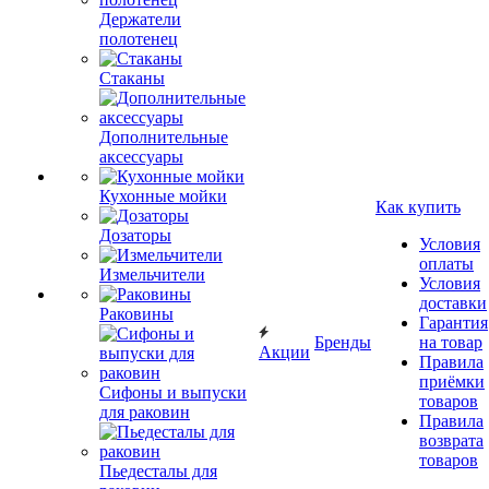
Держатели
полотенец
Стаканы
Дополнительные
аксессуары
Кухонные мойки
Как купить
Дозаторы
Условия
оплаты
Измельчители
Условия
доставки
Раковины
Гарантия
Бренды
на товар
Акции
Правила
приёмки
Сифоны и выпуски
товаров
для раковин
Правила
возврата
товаров
Пьедесталы для