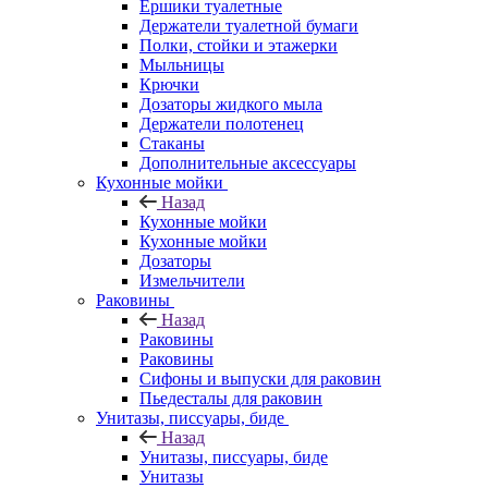
Ершики туалетные
Держатели туалетной бумаги
Полки, стойки и этажерки
Мыльницы
Крючки
Дозаторы жидкого мыла
Держатели полотенец
Стаканы
Дополнительные аксессуары
Кухонные мойки
Назад
Кухонные мойки
Кухонные мойки
Дозаторы
Измельчители
Раковины
Назад
Раковины
Раковины
Сифоны и выпуски для раковин
Пьедесталы для раковин
Унитазы, писсуары, биде
Назад
Унитазы, писсуары, биде
Унитазы