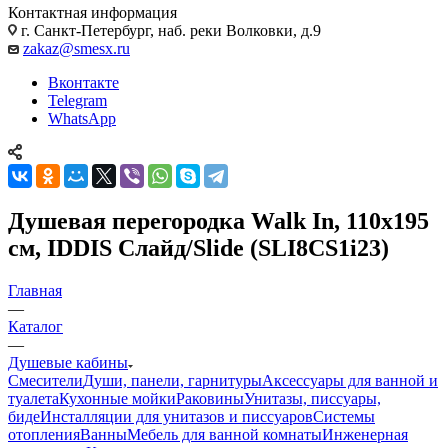
Контактная информация
г. Санкт-Петербург, наб. реки Волковки, д.9
zakaz@smesx.ru
Вконтакте
Telegram
WhatsApp
Душевая перегородка Walk In, 110х195
см, IDDIS Слайд/Slide (SLI8CS1i23)
Главная
—
Каталог
—
Душевые кабины
Смесители
Души, панели, гарнитуры
Аксессуары для ванной и
туалета
Кухонные мойки
Раковины
Унитазы, писсуары,
биде
Инсталляции для унитазов и писсуаров
Системы
отопления
Ванны
Мебель для ванной комнаты
Инженерная