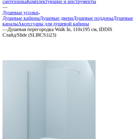
сантехника
Комплектующие и инструменты
—
Душевые уголки
Душевые кабины
Душевые двери
Душевые поддоны
Душевые
каналы
Аксессуары для душевой кабины
—
Душевая перегородка Walk In, 110х195 см, IDDIS
Слайд/Slide (SLI8CS1i23)