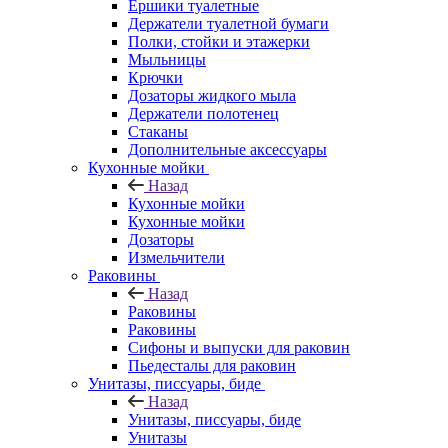
Ершики туалетные
Держатели туалетной бумаги
Полки, стойки и этажерки
Мыльницы
Крючки
Дозаторы жидкого мыла
Держатели полотенец
Стаканы
Дополнительные аксессуары
Кухонные мойки
Назад
Кухонные мойки
Кухонные мойки
Дозаторы
Измельчители
Раковины
Назад
Раковины
Раковины
Сифоны и выпуски для раковин
Пьедесталы для раковин
Унитазы, писсуары, биде
Назад
Унитазы, писсуары, биде
Унитазы