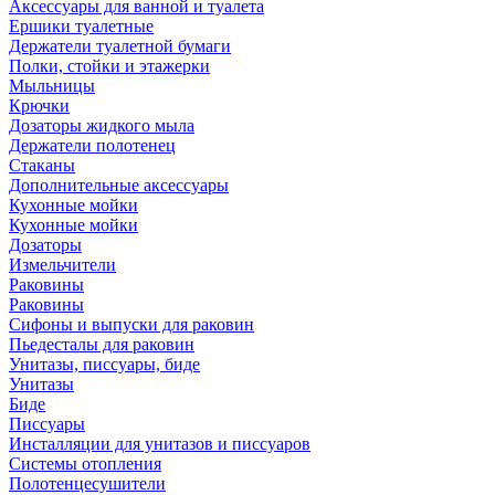
Аксессуары для ванной и туалета
Ершики туалетные
Держатели туалетной бумаги
Полки, стойки и этажерки
Мыльницы
Крючки
Дозаторы жидкого мыла
Держатели полотенец
Стаканы
Дополнительные аксессуары
Кухонные мойки
Кухонные мойки
Дозаторы
Измельчители
Раковины
Раковины
Сифоны и выпуски для раковин
Пьедесталы для раковин
Унитазы, писсуары, биде
Унитазы
Биде
Писсуары
Инсталляции для унитазов и писсуаров
Системы отопления
Полотенцесушители