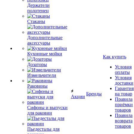
Держатели
полотенец
Стаканы
Дополнительные
аксессуары
Кухонные мойки
Как купить
Дозаторы
Условия
оплаты
Измельчители
Условия
доставки
Раковины
Гарантия
Бренды
на товар
Акции
Правила
приёмки
Сифоны и выпуски
товаров
для раковин
Правила
возврата
товаров
Пьедесталы для