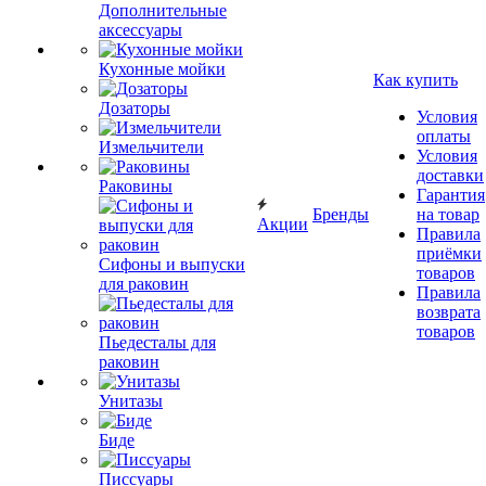
Дополнительные
аксессуары
Кухонные мойки
Как купить
Дозаторы
Условия
оплаты
Измельчители
Условия
доставки
Раковины
Гарантия
Бренды
на товар
Акции
Правила
приёмки
Сифоны и выпуски
товаров
для раковин
Правила
возврата
товаров
Пьедесталы для
раковин
Унитазы
Биде
Писсуары