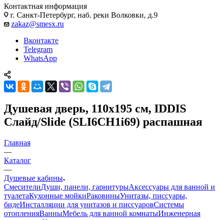
Контактная информация
г. Санкт-Петербург, наб. реки Волковки, д.9
zakaz@smesx.ru
Вконтакте
Telegram
WhatsApp
Душевая дверь, 110х195 см, IDDIS
Слайд/Slide (SLI6CH1i69) распашная
Главная
—
Каталог
—
Душевые кабины
Смесители
Души, панели, гарнитуры
Аксессуары для ванной и
туалета
Кухонные мойки
Раковины
Унитазы, писсуары,
биде
Инсталляции для унитазов и писсуаров
Системы
отопления
Ванны
Мебель для ванной комнаты
Инженерная