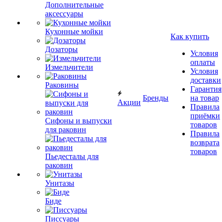
Дополнительные
аксессуары
Кухонные мойки
Как купить
Дозаторы
Условия
оплаты
Измельчители
Условия
доставки
Раковины
Гарантия
Бренды
на товар
Акции
Правила
приёмки
Сифоны и выпуски
товаров
для раковин
Правила
возврата
товаров
Пьедесталы для
раковин
Унитазы
Биде
Писсуары