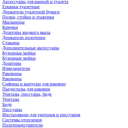
Аксессуары для ванной и туалета
Ершики туалетные
Держатели туалетной бумаги
Полки, стойки и этажерки
Мыльницы
Крючки
Дозаторы жидкого мыла
Держатели полотенец
Стаканы
Дополнительные аксессуары
Кухонные мойки
Кухонные мойки
Дозаторы
Измельчители
Раковины
Раковины
Сифоны и выпуски для раковин
Пьедесталы для раковин
Унитазы, писсуары, биде
Унитазы
Биде
Писсуары
Инсталляции для унитазов и писсуаров
Системы отопления
Полотенцесушители