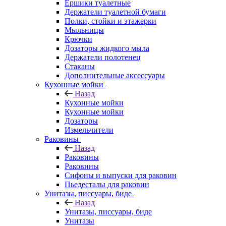
Ершики туалетные
Держатели туалетной бумаги
Полки, стойки и этажерки
Мыльницы
Крючки
Дозаторы жидкого мыла
Держатели полотенец
Стаканы
Дополнительные аксессуары
Кухонные мойки
Назад
Кухонные мойки
Кухонные мойки
Дозаторы
Измельчители
Раковины
Назад
Раковины
Раковины
Сифоны и выпуски для раковин
Пьедесталы для раковин
Унитазы, писсуары, биде
Назад
Унитазы, писсуары, биде
Унитазы