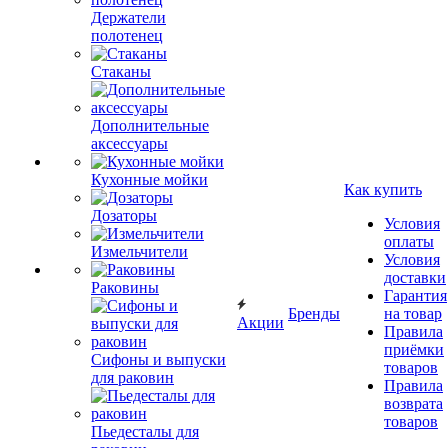
Держатели
полотенец
Стаканы
Дополнительные
аксессуары
Кухонные мойки
Как купить
Дозаторы
Условия
оплаты
Измельчители
Условия
доставки
Раковины
Гарантия
Бренды
на товар
Акции
Правила
приёмки
Сифоны и выпуски
товаров
для раковин
Правила
возврата
товаров
Пьедесталы для